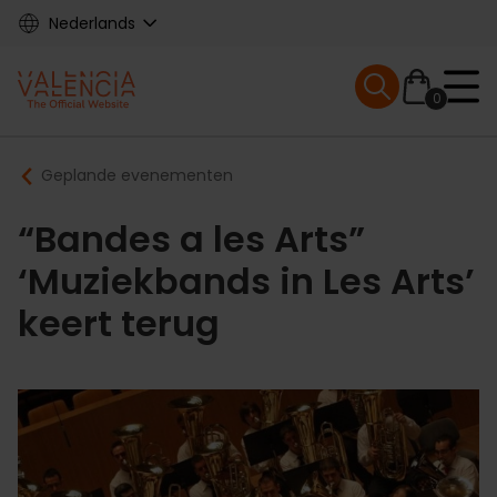
Skip
Nederlands
to
main
Mobile menu ex
content
0
Main
Breadcrumb
Geplande evenementen
navigation
“Bandes a les Arts”
‘Muziekbands in Les Arts’
keert terug