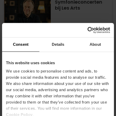
Symfonieconcerten
bij Les Arts
13/09/2026 - 13/09/2026
Consent
Details
About
Concertreeks
"Directos Vibra
This website uses cookies
Mahou" in Valencia
We use cookies to personalise content and ads, to
provide social media features and to analyse our traffic.
We also share information about your use of our site with
our social media, advertising and analytics partners who
18/09/2026 - 18/09/2026
may combine it with other information that you’ve
provided to them or that they’ve collected from your use
of their services. You will find more information in our
“Tardeo Remember”
Cookie Policy
.