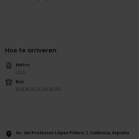
Hoe te arriveren
Metro
L3,
L5
Bus
13,
15,
19,
25,
35,
40,
95,
99
Av. del Professor López Piñero, 1, València, España