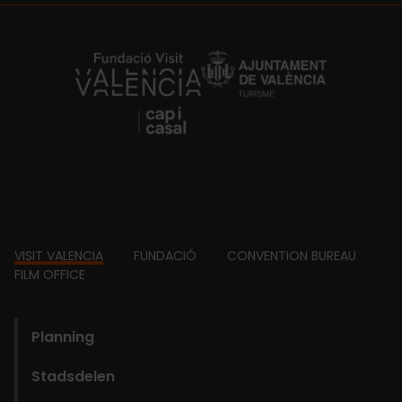
https://fundacion.visitvalencia.com/
Footer
VISIT VALENCIA
FUNDACIÓ
CONVENTION BUREAU
FILM OFFICE
domains
Planning
Stadsdelen