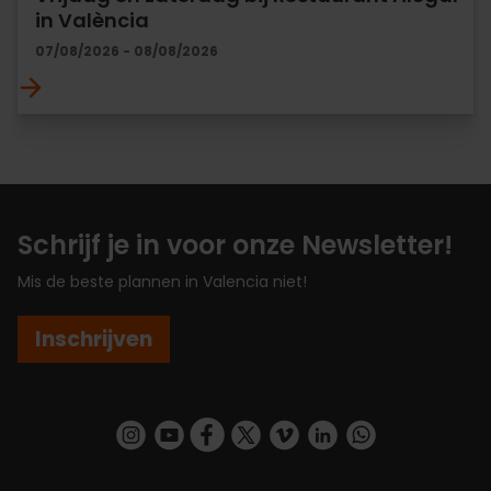
in València
07/08/2026 - 08/08/2026
Schrijf je in voor onze Newsletter!
Mis de beste plannen in Valencia niet!
Inschrijven
https://www.instagram.com/visit_valencia/
https://www.youtube.com/user/Turisvalenc
https://www.facebook.com/VisitValenc
https://twitter.com/ValenciaSpan
https://vimeo.com/visitvalen
https://www.linkedin.com/company/turismo-valencia/
https://api.whatsapp.com/send/?