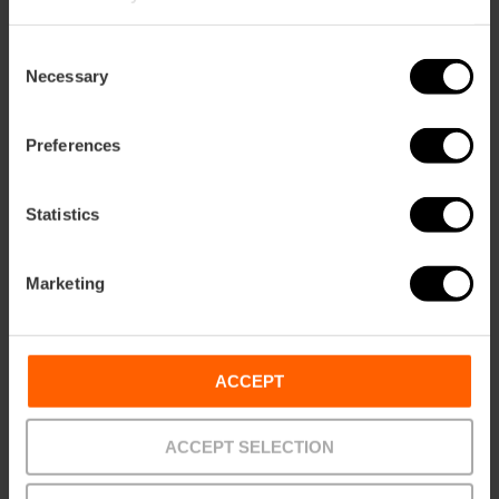
in het Cabecera-park
van Valencia
Consent
Necessary
Selection
19/09/2026 - 19/09/2026
Preferences
Operavoorstellingen
Statistics
in het Palau de les
Arts van Valencia
Marketing
18/09/2026 - 19/09/2026
ACCEPT
ACCEPT SELECTION
Concerten en
voorstellingen van Ars