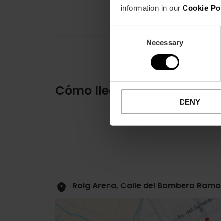
information in our
Cookie Po
Consent
Necessary
Selection
Cómo llegar
DENY
Roig Arena, Calle del Bombero Ramon