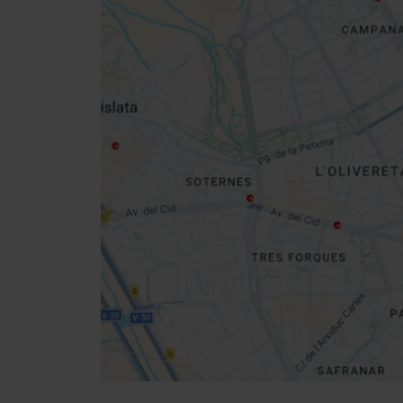
Close
sidebar
da
map
Get
your
location
Cómo llegar