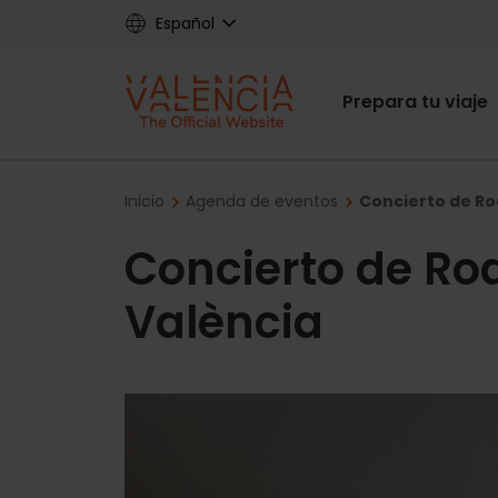
Skip
Español
to
main
Main
content
Prepara tu viaje
navigat
Breadcrumb
Inicio
Agenda de eventos
Concierto de Ro
Concierto de Ro
València