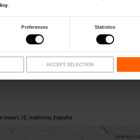
licy
.
Preferences
Statistics
Metro
Bus
L10
6,
13,
18,
99
ACCEPT SELECTION
 Duart, 12, València, España