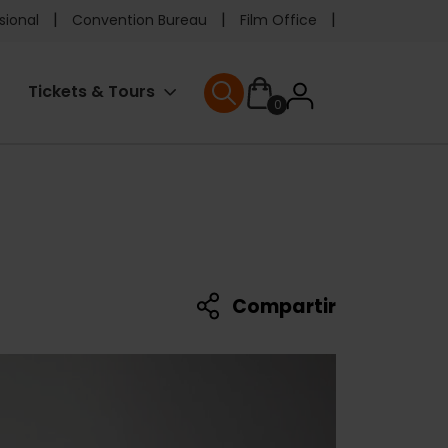
e
sional
Convention Bureau
Film Office
ader
User
Tickets & Tours
0
enu
User menu
accoun
menu
Compartir