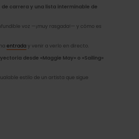
de carrera y una lista interminable de
nfundible voz —¡muy rasgada!— y cómo es
una
entrada
y venir a verlo en directo.
rayectoria desde «Maggie May» o «Sailing»
gualable estilo de un artista que sigue