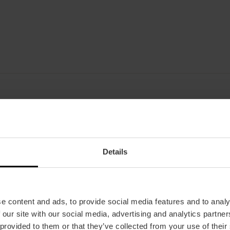
Fecha
30/06/2026 - 30/06/2026
Details
Horarios
A las 21:00 h.
Tickets
Desde 105 €.
e content and ads, to provide social media features and to analy
 our site with our social media, advertising and analytics partn
 provided to them or that they’ve collected from your use of their