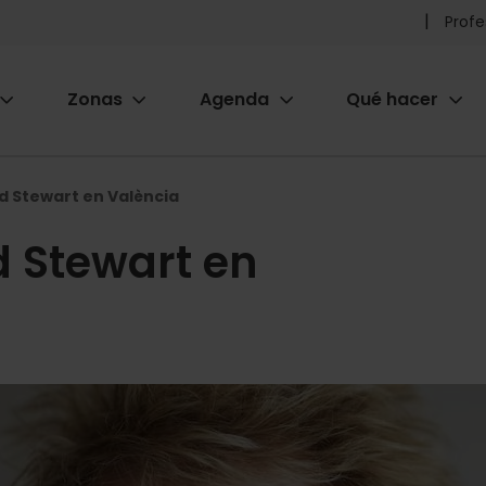
Pr
Profe
he
Zonas
Agenda
Qué hacer
m
ion
d Stewart en València
d Stewart en