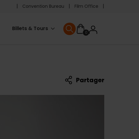
Pre
Convention Bureau
Film Office
header
User
Billets & Tours
0
menu
User menu
accoun
menu
Partager