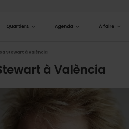
Quartiers
Agenda
À faire
ion
od Stewart à València
Stewart à València