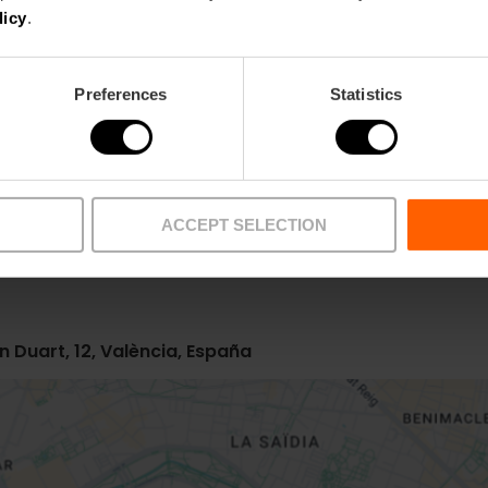
licy
.
Preferences
Statistics
Metro
Bus
L10
6,
13,
18,
99
ACCEPT SELECTION
 Duart, 12, València, España