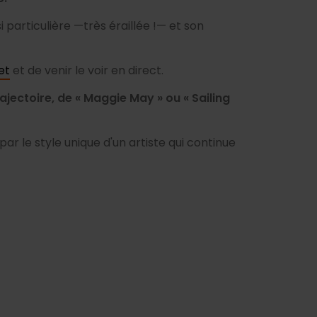
i particulière —très éraillée !— et son
let
et de venir le voir en direct.
jectoire, de « Maggie May » ou « Sailing
ar le style unique d'un artiste qui continue