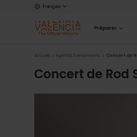
Skip
Français
to
main
Main
content
Préparer
navigat
Breadcrumb
Accueil
Agenda Évenements
Concert de R
Concert de Rod 