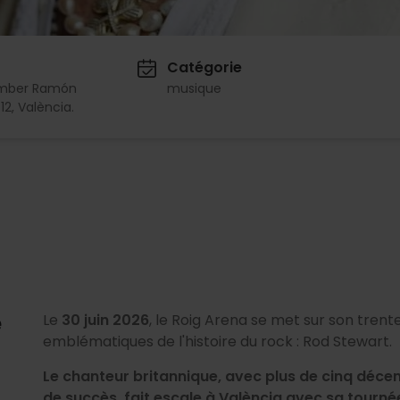
Catégorie
mber Ramón
musique
12, València.
e
Le
30 juin 2026
, le Roig Arena se met sur son trente
emblématiques de l'histoire du rock : Rod Stewart.
Le chanteur britannique, avec plus de cinq décenn
de succès, fait escale à València avec sa tourné