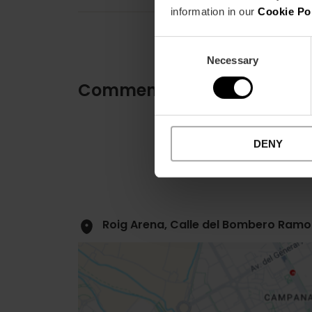
information in our
Cookie Po
Consent
Necessary
Selection
Comment s'y rendre
DENY
Roig Arena, Calle del Bombero Ramon