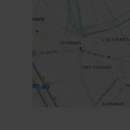
Close
sidebar
map
Get
your
location
Directions