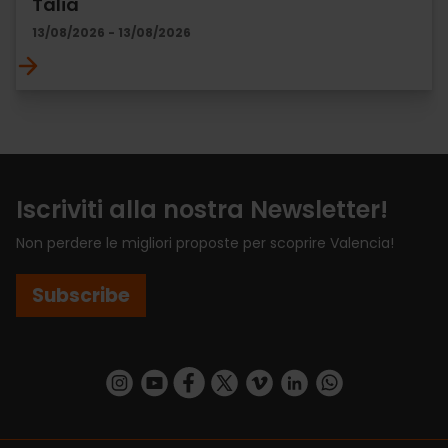
Talia
13/08/2026 - 13/08/2026
Iscriviti alla nostra Newsletter!
Non perdere le migliori proposte per scoprire Valencia!
Subscribe
https://www.instagram.com/visit_valencia/
https://www.youtube.com/user/Turisvalenc
https://www.facebook.com/VisitValenci
https://twitter.com/VisitaValencia
https://vimeo.com/visitvalen
https://www.linkedin.com/company/turismo-valencia/
https://api.whatsapp.com/send/?