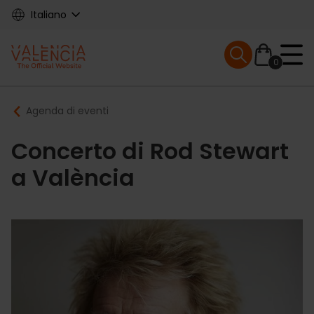
Skip
Italiano
to
main
Mobile menu ex
content
0
Main
Breadcrumb
Agenda di eventi
navigation
Concerto di Rod Stewart
a València