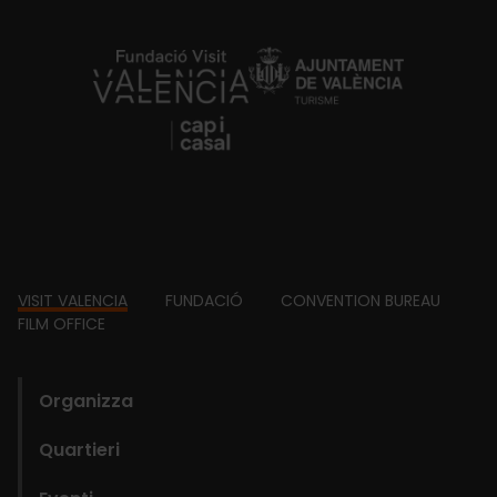
https://fundacion.visitvalencia.com/
Footer
VISIT VALENCIA
FUNDACIÓ
CONVENTION BUREAU
FILM OFFICE
domains
Organizza
Quartieri