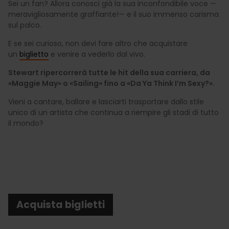
Sei un fan? Allora conosci già la sua inconfondibile voce —
meravigliosamente graffiante!— e il suo immenso carisma
sul palco.
E se sei curioso, non devi fare altro che acquistare
un
biglietto
e venire a vederlo dal vivo.
Stewart ripercorrerà tutte le hit della sua carriera, da
«Maggie May» o «Sailing» fino a «Da Ya Think I’m Sexy?».
Vieni a cantare, ballare e lasciarti trasportare dallo stile
unico di un artista che continua a riempire gli stadi di tutto
il mondo?
Acquista biglietti