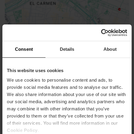
ose
ebar
p
Guarda la mappa
r
ation
Consent
Details
About
This website uses cookies
We use cookies to personalise content and ads, to
provide social media features and to analyse our traffic.
Indicazioni
We also share information about your use of our site with
our social media, advertising and analytics partners who
may combine it with other information that you’ve
provided to them or that they’ve collected from your use
of their services. You will find more information in our
Cookie Policy
.