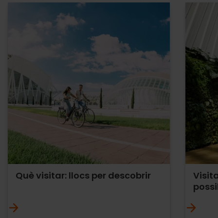
Què visitar: llocs per descobrir
Visit
possi