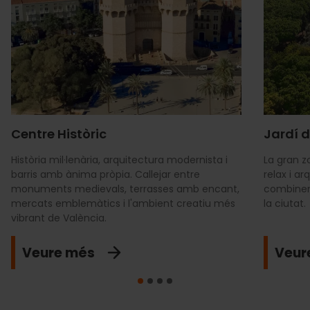
Centre Històric
Jardí d
Història mil·lenària, arquitectura modernista i
La gran z
barris amb ànima pròpia. Callejar entre
relax i a
monuments medievals, terrasses amb encant,
combinen
mercats emblemàtics i l'ambient creatiu més
la ciutat.
vibrant de València.
Veure més
Veur