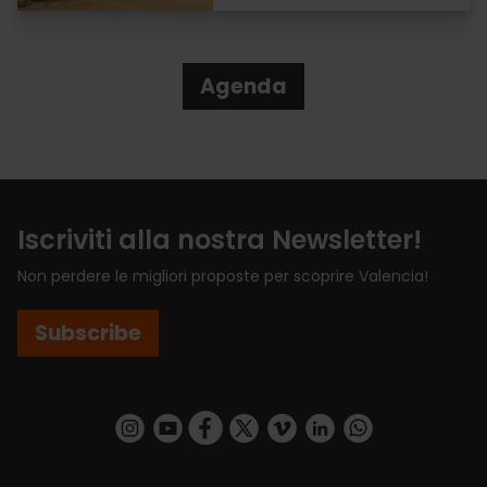
Agenda
Iscriviti alla nostra Newsletter!
Non perdere le migliori proposte per scoprire Valencia!
Subscribe
https://www.instagram.com/visit_valencia/
https://www.youtube.com/user/Turisvalenc
https://www.facebook.com/VisitValenci
https://twitter.com/VisitaValencia
https://vimeo.com/visitvalen
https://www.linkedin.com/company/turismo-valencia/
https://api.whatsapp.com/send/?