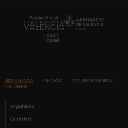
https://fundacion.visitvalencia.com/
Footer
VISIT VALENCIA
FUNDACIÓ
CONVENTION BUREAU
FILM OFFICE
domains
Organizza
Quartieri