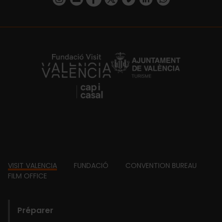
https://fundacion.visitvalencia.com/
Footer
VISIT VALENCIA
FUNDACIÓ
CONVENTION BUREAU
FILM OFFICE
domains
Préparer