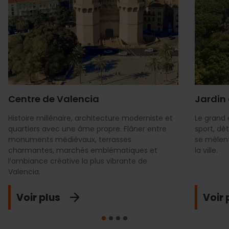
Centre de Valencia
Jardin 
Histoire millénaire, architecture moderniste et
Le grand 
quartiers avec une âme propre. Flâner entre
sport, dé
monuments médiévaux, terrasses
se mêlen
charmantes, marchés emblématiques et
la ville.
l’ambiance créative la plus vibrante de
Valencia.
Voir plus
Voir 