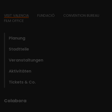
Footer
VISIT VALENCIA
FUNDACIÓ
CONVENTION BUREAU
FILM OFFICE
domains
Planung
Stadtteile
Veranstaltungen
Aktivitäten
Tickets & Co.
Colabora