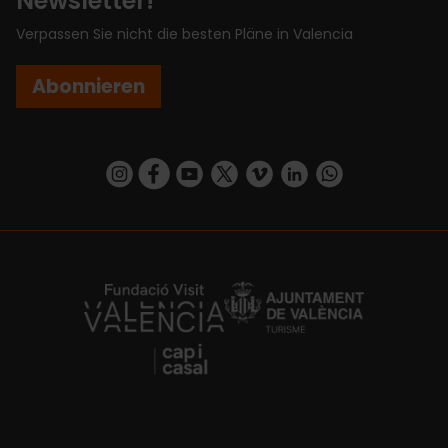
Newsletter!
Verpassen Sie nicht die besten Pläne in Valencia
Abonnieren
https://www.instagram.com/visit_valencia/
https://www.facebook.com/VisitValenciaSp
https://www.youtube.com/user/Turisva
https://twitter.com/_VivaValencia
https://vimeo.com/visitvalen
https://www.linkedin.com/company/turismo-valencia/
https://api.whatsapp.com/send/?
https://fundacion.visitvalencia.com/