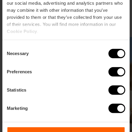
our social media, advertising and analytics partners who
may combine it with other information that you’ve
Alles, was in der Valencia Tourist
provided to them or that they’ve collected from your use
Card enthalten ist
of their services. You will find more information in our
Cookie Policy
.
Consent
Necessary
Selection
Preferences
Statistics
Marketing