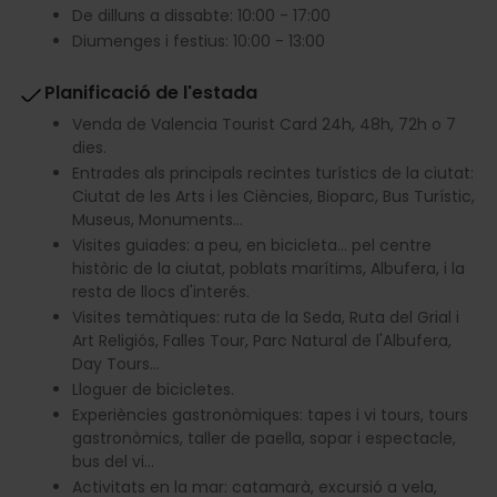
De dilluns a dissabte: 10:00 - 17:00
Diumenges i festius: 10:00 - 13:00
Planificació de l'estada
Venda de Valencia Tourist Card 24h, 48h, 72h o 7
dies.
Entrades als principals recintes turístics de la ciutat:
Ciutat de les Arts i les Ciències, Bioparc, Bus Turístic,
Museus, Monuments…
Visites guiades: a peu, en bicicleta... pel centre
històric de la ciutat, poblats marítims, Albufera, i la
resta de llocs d'interés.
Visites temàtiques: ruta de la Seda, Ruta del Grial i
Art Religiós, Falles Tour, Parc Natural de l'Albufera,
Day Tours…
Lloguer de bicicletes.
Experiències gastronòmiques: tapes i vi tours, tours
gastronòmics, taller de paella, sopar i espectacle,
bus del vi…
Activitats en la mar: catamarà, excursió a vela,