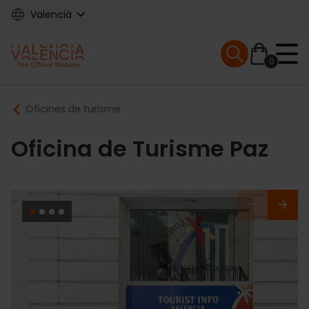
Skip
Valencià
to
main
Mobile menu ex
content
0
Main
Breadcrumb
Oficines de turisme
navigation
Oficina de Turisme Paz