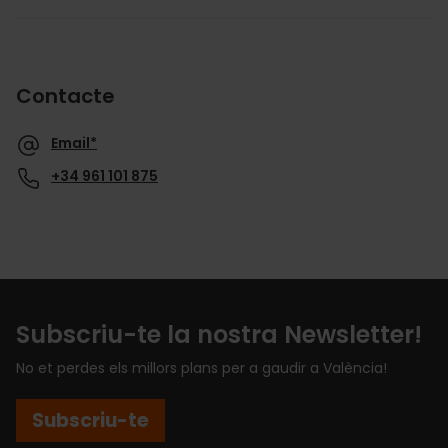
Contacte
Email*
+34 961 101 875
Subscriu-te la nostra Newsletter!
No et perdes els millors plans per a gaudir a València!
Subscriu-te