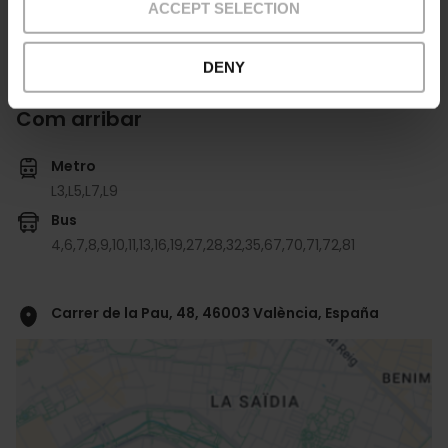
ACCEPT SELECTION
DENY
Com arribar
Metro
L3,
L5,
L7,
L9
Bus
4,
6,
7,
8,
9,
10,
11,
13,
16,
19,
27,
28,
32,
35,
67,
70,
71,
72,
81
Carrer de la Pau, 48, 46003 València, España