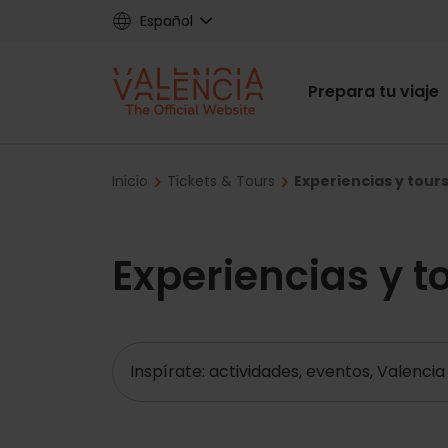
Skip
Español
to
main
Main
content
Prepara tu viaje
navigat
Breadcrumb
Inicio
Tickets & Tours
Experiencias y tours
Experiencias y t
Buscar