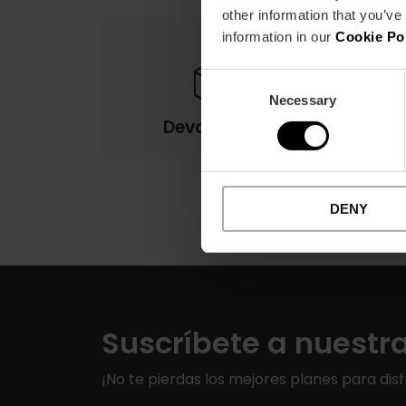
other information that you’ve
information in our
Cookie Po
Consent
Necessary
Selection
Devoluciones
DENY
Suscríbete a nuestr
¡No te pierdas los mejores planes para disf