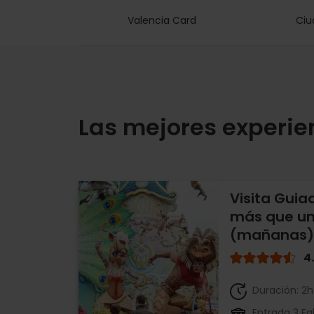
Valencia Card
Ciu
Las mejores experien
Visita Guia
más que un
(mañanas)
4
Duración: 2
Entrada 3 Fal