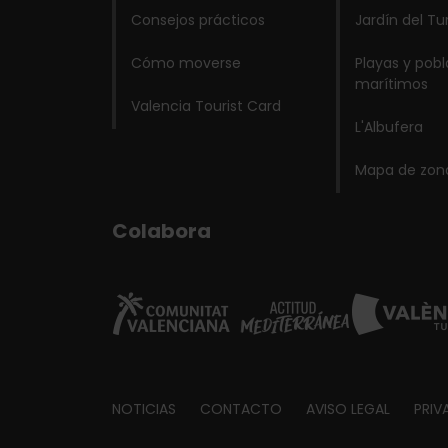
Consejos prácticos
Jardín del Tu
Cómo moverse
Playas y pob
marítimos
Valencia Tourist Card
L'Albufera
Mapa de zon
Colabora
Footer
NOTICIAS
CONTACTO
AVISO LEGAL
PRIV