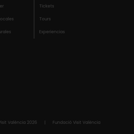
er
Tickets
locales
Tours
urales
Experiencias
isit València 2026
|
Fundació Visit València