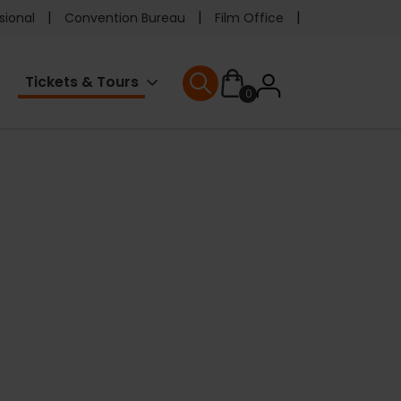
e
sional
Convention Bureau
Film Office
ader
User
Tickets & Tours
0
enu
User menu
accoun
menu