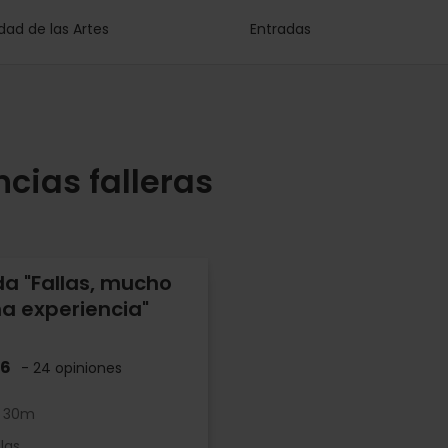
dad de las Artes
Entradas
cias falleras
da "Fallas, mucho
a experiencia"
.6
- 24 opiniones
h 30m
las