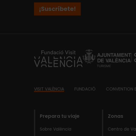
¡Suscríbete!
https://fundacion.visitvalencia.com/
Footer
VISIT VALÈNCIA
FUNDACIÓ
CONVENTION 
domains
Prepara tu viaje
Zonas
Sobre València
Centro de Va