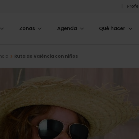
Pr
Profe
he
Zonas
Agenda
Qué hacer
m
ion
ncia
Ruta de València con niños