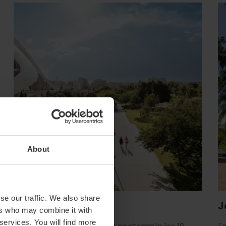
About
se our traffic. We also share
Jardín del Turia
J
ers who may combine it with
 services. You will find more