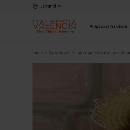
Skip
Español
to
main
Main
content
Prepara tu viaje
navigat
Breadcrumb
Inicio
Qué hacer
Las mejores rutas por Valè