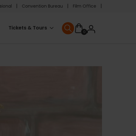
e
sional
Convention Bureau
Film Office
ader
User
Tickets & Tours
0
enu
User menu
accoun
menu