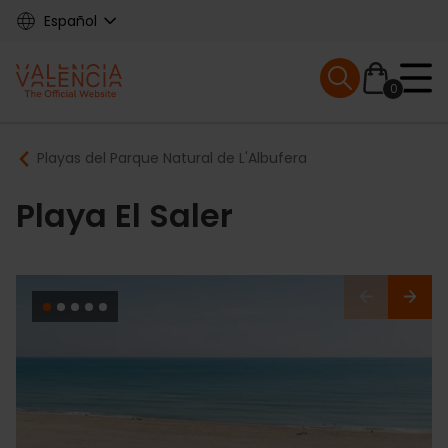
Skip
Español
to
main
Mobile menu ex
content
0
Main
Breadcrumb
Playas del Parque Natural de L'Albufera
navigation
Playa El Saler