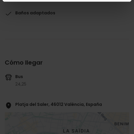
Baños adaptados
Cómo llegar
Bus
24,
25
Platja del Saler, 46012 València, España