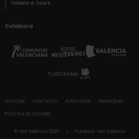
Tickets & Tours
Colabora
Footer
NOTICIAS
CONTACTO
AVISO LEGAL
PRIVACIDAD
about
POLÍTICA DE COOKIES
© Visit València 2026
|
Fundació Visit València