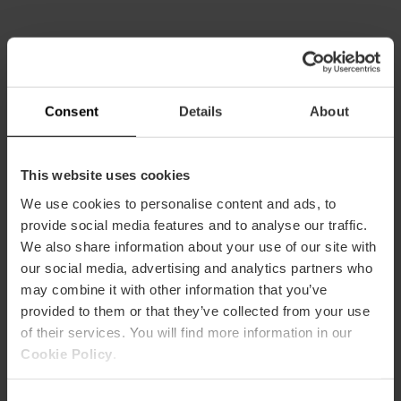
¡Descarga gratis tu guía exclusiva de
las playas de València!
Consent
Details
About
¿Planeando tu próxima escapada de sol y playa? No
busques más. Hemos diseñado una GUÍA ÚNICA para
que disfrutes al máximo de las playas de nuestra
This website uses cookies
costa como un auténtico local.
We use cookies to personalise content and ads, to
provide social media features and to analyse our traffic.
We also share information about your use of our site with
our social media, advertising and analytics partners who
may combine it with other information that you’ve
provided to them or that they’ve collected from your use
of their services. You will find more information in our
Cookie Policy
.