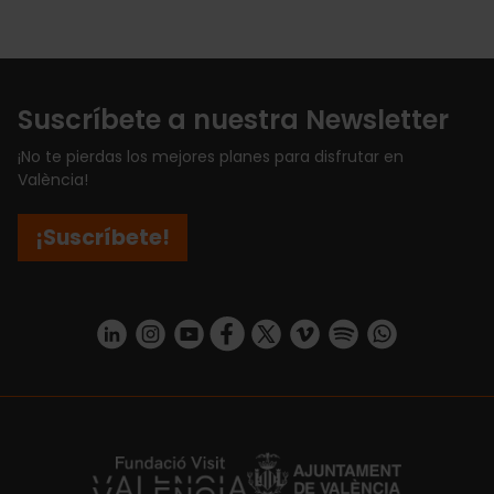
Suscríbete a nuestra Newsletter
¡No te pierdas los mejores planes para disfrutar en
València!
¡Suscríbete!
https://www.linkedin.com/company/turismo-valencia/mycompany/
https://www.instagram.com/visit_valencia/
https://www.youtube.com/user/Turisvale
https://www.facebook.com/turismov
https://twitter.com/Valenciatu
https://vimeo.com/visitva
https://open.spotif
https://api.whatsapp.com/se
https://fundacion.visitvalencia.com/