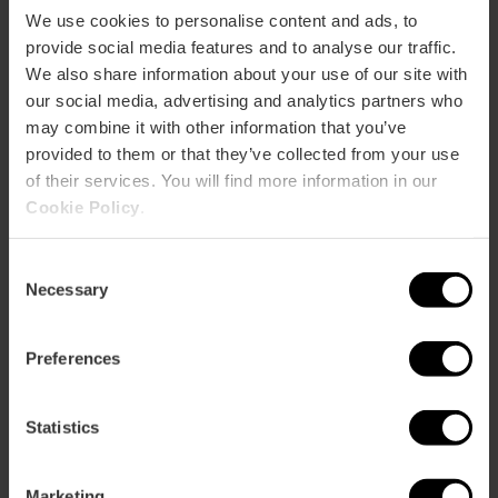
Bus
We use cookies to personalise content and ads, to
24,
25
provide social media features and to analyse our traffic.
We also share information about your use of our site with
our social media, advertising and analytics partners who
Avenida los Pinares, 151 46012 València
may combine it with other information that you’ve
provided to them or that they’ve collected from your use
of their services. You will find more information in our
Cookie Policy
.
Consent
Necessary
Selection
ose
Preferences
ebar
p
Activar mapa
r
Statistics
ation
Marketing