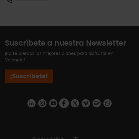
Suscríbete a nuestra Newsletter
¡No te pierdas los mejores planes para disfrutar en
València!
¡Suscríbete!
https://www.linkedin.com/company/turismo-valencia/mycompany/
https://www.instagram.com/visit_valencia/
https://www.youtube.com/user/Turisvale
https://www.facebook.com/turismov
https://twitter.com/Valenciatu
https://vimeo.com/visitva
https://open.spotif
https://api.whatsapp.com/se