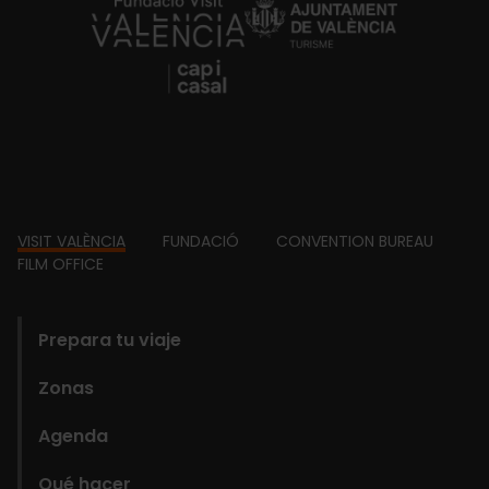
https://fundacion.visitvalencia.com/
Footer
VISIT VALÈNCIA
FUNDACIÓ
CONVENTION BUREAU
FILM OFFICE
domains
Prepara tu viaje
Zonas
Agenda
Qué hacer