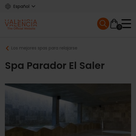
Skip
Español
to
main
Mobile menu ex
content
0
Main
Breadcrumb
Los mejores spas para relajarse
navigation
Spa Parador El Saler