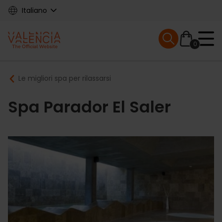
Skip
Italiano
to
main
Mobile menu ex
content
0
Main
Breadcrumb
Le migliori spa per rilassarsi
navigation
Spa Parador El Saler