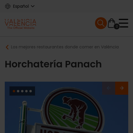
Skip
Español
to
main
Mobile menu ex
content
0
Main
Breadcrumb
Los mejores restaurantes donde comer en València
navigation
Horchatería Panach