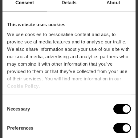
Consent
Details
About
Cómo llegar
This website uses cookies
Metro
We use cookies to personalise content and ads, to
L3
provide social media features and to analyse our traffic.
We also share information about your use of our site with
Bus
our social media, advertising and analytics partners who
70
may combine it with other information that you’ve
provided to them or that they’ve collected from your use
Avenida De la Horchata, 19 46120 Alboraya
of their services. You will find more information in our
Cookie Policy
.
Consent
Necessary
Selection
Preferences