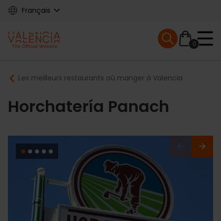
Skip
Français
to
main
Mobile menu ex
content
0
Main
Breadcrumb
Les meilleurs restaurants où manger à Valencia
navigation
Horchatería Panach