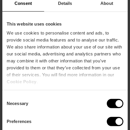
Consent
Details
About
Comment s'y rendre
This website uses cookies
Metro
We use cookies to personalise content and ads, to
L3
provide social media features and to analyse our traffic.
Bus
We also share information about your use of our site with
70
our social media, advertising and analytics partners who
may combine it with other information that you’ve
provided to them or that they’ve collected from your use
Avenida De la Horchata, 19 46120 Alboraya
of their services. You will find more information in our
Cookie Policy
.
Consent
Necessary
Selection
Preferences