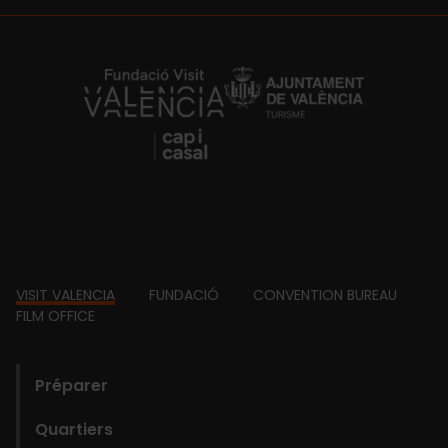
https://fundacion.visitvalencia.com/
Footer
VISIT VALENCIA
FUNDACIÓ
CONVENTION BUREAU
FILM OFFICE
domains
Préparer
Quartiers