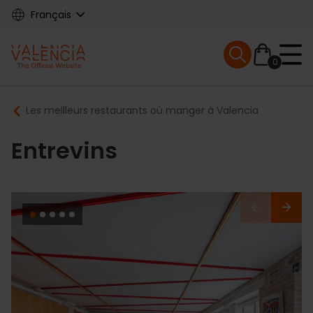
Skip
Français
to
main
Mobile menu ex
content
0
Main
Breadcrumb
Les meilleurs restaurants où manger à Valencia
navigation
Entrevins