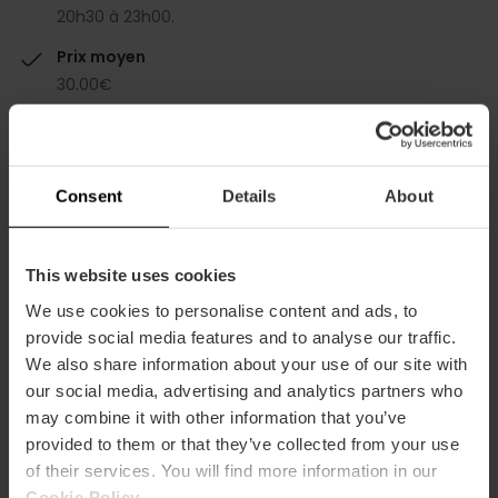
20h30 à 23h00.
Prix moyen
30.00€
Consent
Details
About
Capacité
This website uses cookies
We use cookies to personalise content and ads, to
Restaurant
provide social media features and to analyse our traffic.
100
We also share information about your use of our site with
our social media, advertising and analytics partners who
may combine it with other information that you’ve
provided to them or that they’ve collected from your use
of their services. You will find more information in our
Cookie Policy
.