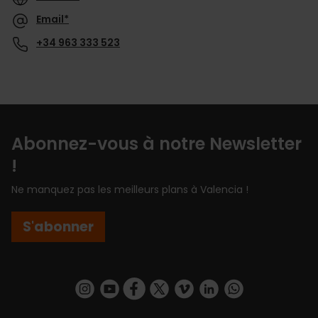
Email*
+34 963 333 523
Abonnez-vous à notre Newsletter
!
Ne manquez pas les meilleurs plans à Valencia !
S'abonner
https://www.instagram.com/visit_valencia/
https://www.youtube.com/user/Turisvalenc
https://www.facebook.com/Valencia.E
https://twitter.com/ValenciaEspa
https://vimeo.com/visitvalen
https://www.linkedin.com/company/turismo-valencia/
https://api.whatsapp.com/send/?