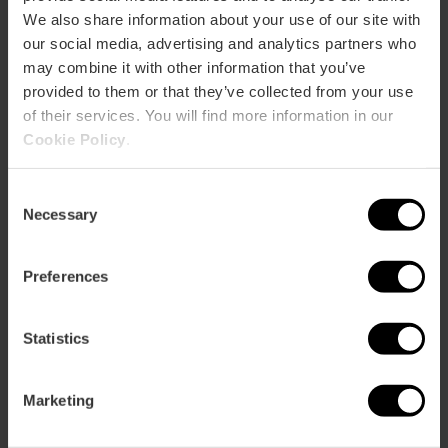
We also share information about your use of our site with
our social media, advertising and analytics partners who
may combine it with other information that you’ve
provided to them or that they’ve collected from your use
of their services. You will find more information in our
Cookie Policy
.
Consent
ose
Necessary
Selection
ebar
p
Activar mapa
Preferences
r
ation
Statistics
Marketing
Direccions