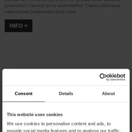
proximitat i centrat en la sostenibilitat. Tapes clàssiques
valencianes preparades amb cura.
INFO +
Com arribar
Metro
Consent
Details
About
L1,
L2,
L3,
L5,
L9
Bus
10,
64,
70,
92
This website uses cookies
We use cookies to personalise content and ads, to
provide social media features and to analyse our traffic.
Calle Doctor Sanchis Sivera, 24 46008 València