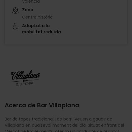
València
Zona
Centre històric
Adaptat a la
mobilitat reduïda
Imagen
Acerca de Bar Villaplana
Bar de tapes tradicional i de barri. Veuen a gaudir de
Villaplana en qualsevol moment del dia. Situat enfront del
Mercat de Proveïments, oferim un producte de qualitat,