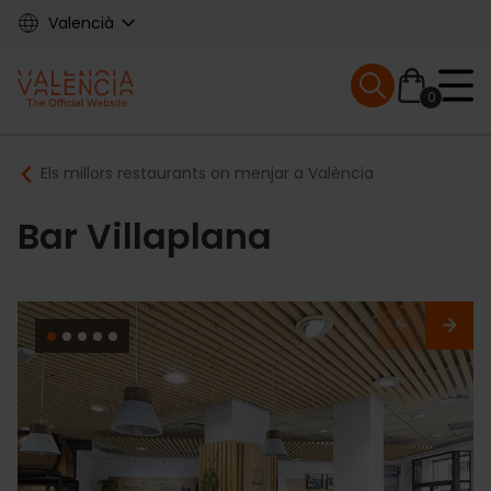
Skip
Valencià
to
main
Mobile menu ex
content
0
Main
Breadcrumb
Els millors restaurants on menjar a València
navigation
Bar Villaplana