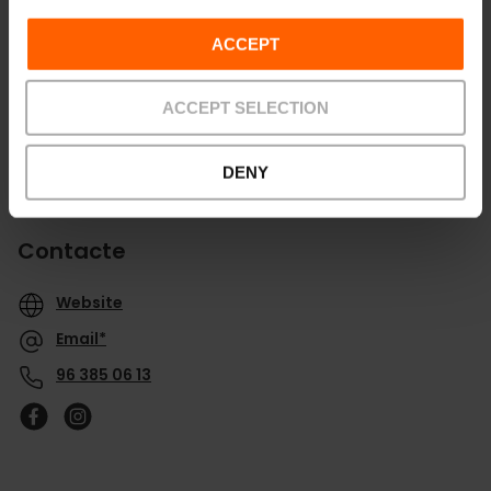
ACCEPT
ACCEPT SELECTION
DENY
Contacte
Website
Email*
96 385 06 13