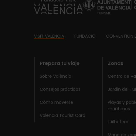
https://fundacion.visitvalencia.com/
Footer
VISIT VALÈNCIA
FUNDACIÓ
CONVENTION 
domains
Prepara tu viaje
Zonas
Sobre València
Centro de Va
Consejos prácticos
Jardín del Tu
Cómo moverse
Playas y pob
marítimos
Valencia Tourist Card
L'Albufera
Mapa de zon