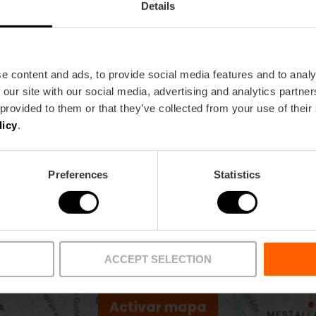
Details
Metro
Bus
L3,
L4,
L6,
L9
30,
40,
93
e content and ads, to provide social media features and to analy
 our site with our social media, advertising and analytics partn
 provided to them or that they’ve collected from your use of their
licy
.
Preferences
Statistics
ACCEPT SELECTION
Activar mapa