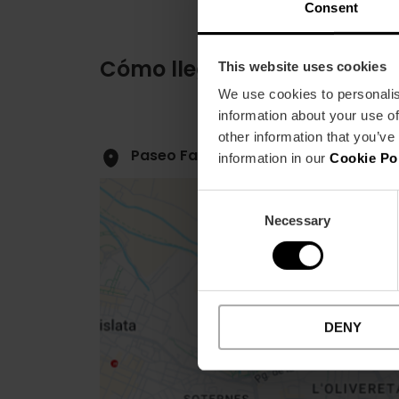
Consent
Cómo llegar
This website uses cookies
We use cookies to personalis
information about your use of
other information that you’ve
Paseo Facultades, 3 46021 València
information in our
Cookie Po
Consent
Necessary
Selection
Close
sidebar
DENY
da
map
Get
your