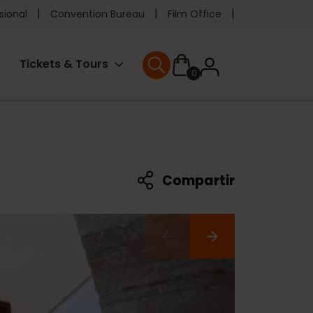
e
sional
Convention Bureau
Film Office
ader
User
Tickets & Tours
0
enu
User menu
accoun
menu
Compartir