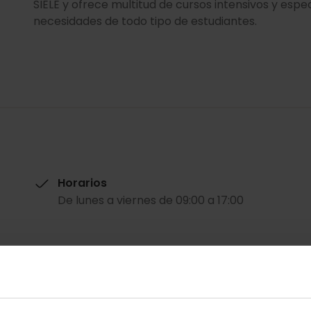
SIELE y ofrece multitud de cursos intensivos y espe
necesidades de todo tipo de estudiantes.
Horarios
De lunes a viernes de 09:00 a 17:00