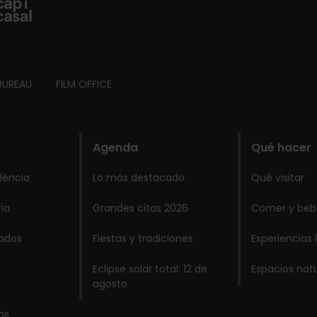
BUREAU
FILM OFFICE
Agenda
Qué hacer
lència
Lo más destacado
Qué visitar
ria
Grandes citas 2026
Comer y beb
lados
Fiestas y tradiciones
Experiencias 
Eclipse solar total: 12 de
Espacios nat
agosto
as