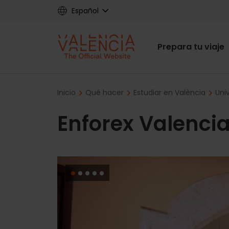
Skip
Español
to
main
Main
content
Prepara tu viaje
navigat
Breadcrumb
Inicio
Qué hacer
Estudiar en València
Uni
Enforex Valenci