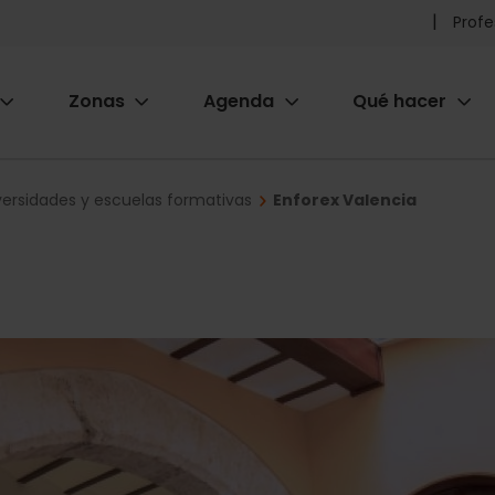
Pr
Profe
he
Zonas
Agenda
Qué hacer
m
ion
versidades y escuelas formativas
Enforex Valencia
a