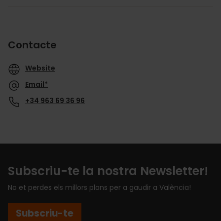
Contacte
Website
Email*
+34 963 69 36 96
Subscriu-te la nostra Newsletter!
No et perdes els millors plans per a gaudir a València!
Subscriu-te