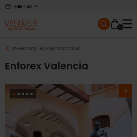
Skip
Valencià
to
main
Mobile menu ex
content
0
Main
Breadcrumb
Universitats i escoles formatives
navigation
Enforex Valencia