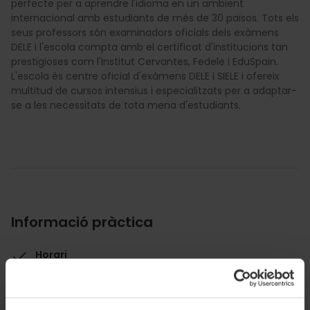
perfecte per a aprendre l'idioma en un ambient
internacional amb estudiants de més de 30 països. Tots els
seus professors són examinadors oficials dels exàmens
DELE i l'escola compta amb el certificat d'institucions tan
prestigioses com l'Institut Cervantes, Fedele i EduSpain.
L'escola és centre oficial d'exàmens DELE i SIELE i ofereix
multitud de cursos intensius i especialitzats per a adaptar-
se a les necessitats de tota mena d'estudiants.
Informació pràctica
Horari
De dilluns a divendres de 09:00 a 17:00