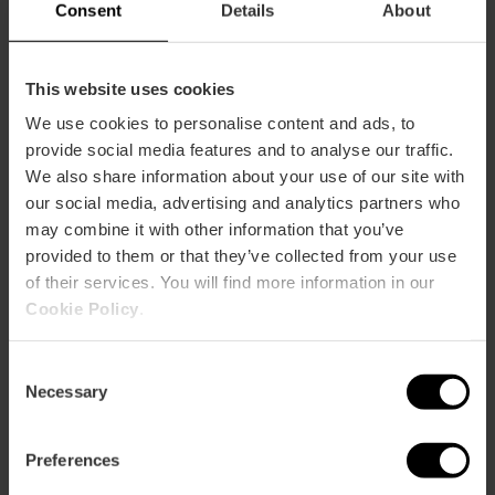
Consent
Details
About
This website uses cookies
Com arribar
We use cookies to personalise content and ads, to
provide social media features and to analyse our traffic.
We also share information about your use of our site with
Metro
our social media, advertising and analytics partners who
L3,
L4,
L6,
L9
may combine it with other information that you’ve
Bus
provided to them or that they’ve collected from your use
30,
40,
93
of their services. You will find more information in our
Cookie Policy
.
Paseo Facultades, 3 46021 València
Consent
Necessary
Selection
Preferences