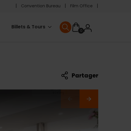
Pre
Convention Bureau
Film Office
header
User
Billets & Tours
0
menu
User menu
accoun
menu
Partager