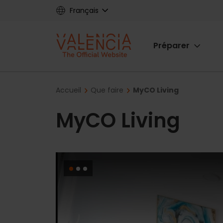
Skip
Français
to
main
Main
content
Préparer
navigat
Breadcrumb
Accueil
Que faire
MyCO Living
MyCO Living