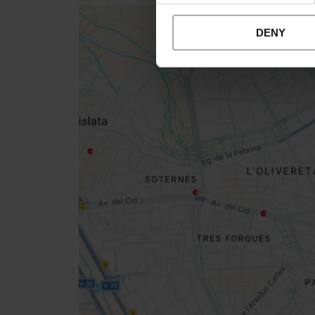
DENY
Close
sidebar
map
Get
your
location
Directions