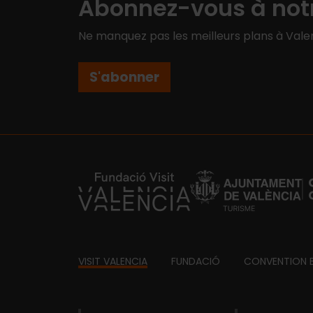
Abonnez-vous à notr
Ne manquez pas les meilleurs plans à Valen
S'abonner
https://fundacion.visitvalencia.com/
Footer
VISIT VALENCIA
FUNDACIÓ
CONVENTION 
domains