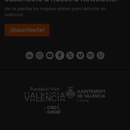
¡No te pierdas los mejores planes para disfrutar en
València!
¡Suscríbete!
https://www.linkedin.com/company/turismo-valencia/mycompany/
https://www.instagram.com/visit_valencia/
https://www.youtube.com/user/Turisvale
https://www.facebook.com/turismov
https://twitter.com/Valenciatu
https://vimeo.com/visitva
https://open.spotif
https://api.whatsapp.com/se
https://fundacion.visitvalencia.com/