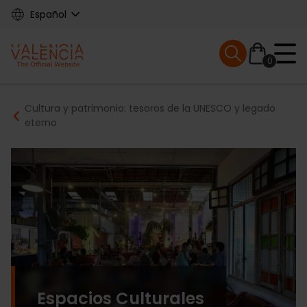
Skip
Español
to
main
Mobile menu ex
content
0
Main
Breadcrumb
Cultura y patrimonio: tesoros de la UNESCO y legado
navigation
eterno
Espacios Culturales