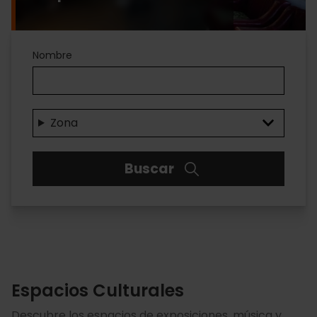
Espacios
Nombre
Culturales
Zona
Buscar
Espacios Culturales
Descubre los espacios de exposiciones, música y