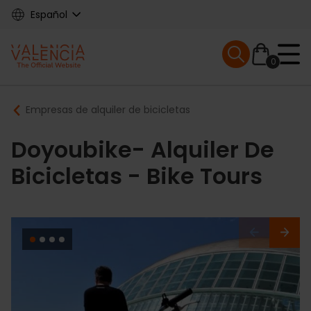
Skip
Español
to
main
Mobile menu ex
content
0
Main
Breadcrumb
Empresas de alquiler de bicicletas
navigation
Doyoubike- Alquiler De
Bicicletas - Bike Tours