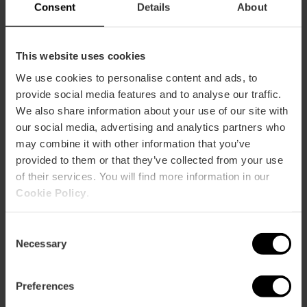
Consent
Details
About
This website uses cookies
We use cookies to personalise content and ads, to
Cómo llegar
provide social media features and to analyse our traffic.
We also share information about your use of our site with
Bus
our social media, advertising and analytics partners who
6,
8,
9,
10,
11,
32,
70,
71,
81
may combine it with other information that you’ve
provided to them or that they’ve collected from your use
of their services. You will find more information in our
Calle Sangre, 9 46002 València
Cookie Policy
.
Consent
Necessary
Selection
Preferences