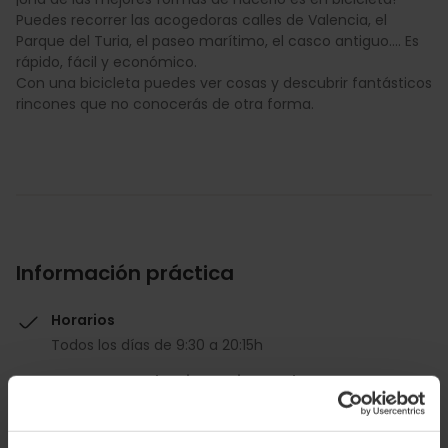
Puedes recorrer las acogedoras calles de Valencia, el
Parque del Turia, el paseo marítimo, el casco antiguo.... Es
rápido, fácil y económico.
Con una bicicleta puedes ver cosas y descubrir fantásticos
rincones que no conocerás de otra forma.
Información práctica
Horarios
Todos los días de 9:30 a 20:15h
Descuento Valencia Tourist Card
-10%