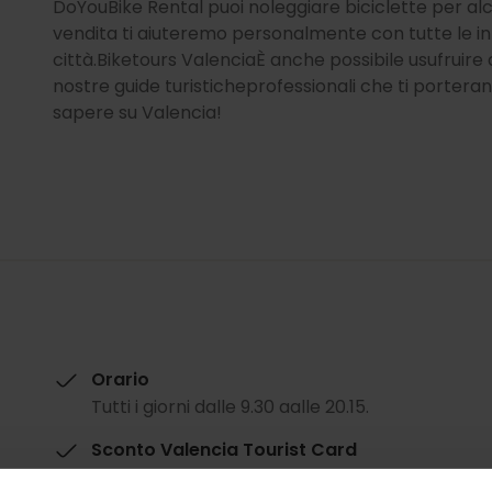
DoYouBike Rental puoi noleggiare biciclette per alcu
vendita ti aiuteremo personalmente con tutte le in
città.Biketours ValenciaÈ anche possibile usufruire 
nostre guide turisticheprofessionali che ti porteran
sapere su Valencia!
Orario
Tutti i giorni dalle 9.30 aalle 20.15.
Sconto Valencia Tourist Card
-10%