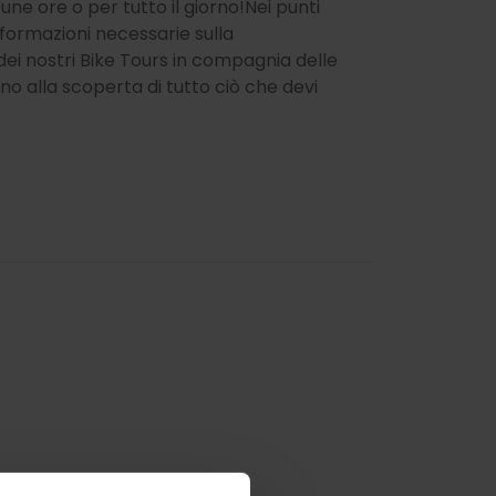
ne ore o per tutto il giorno!Nei punti
formazioni necessarie sulla
dei nostri Bike Tours in compagnia delle
no alla scoperta di tutto ciò che devi