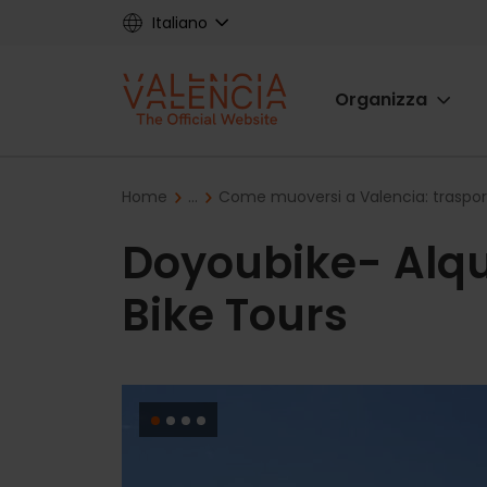
Skip
Italiano
to
main
Main
content
Organizza
navigat
Breadcrumb
Home
...
Come muoversi a Valencia: traspo
Doyoubike- Alqui
Bike Tours