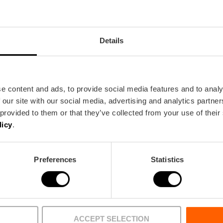
Details
e content and ads, to provide social media features and to analy
 our site with our social media, advertising and analytics partn
Bus
 provided to them or that they’ve collected from your use of their
6,
8,
9,
10,
11,
32,
70,
71,
81
licy
.
Preferences
Statistics
ACCEPT SELECTION