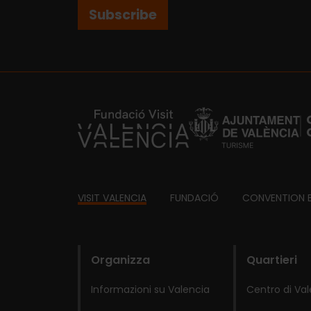
Subscribe
https://fundacion.visitvalencia.com/
Footer
VISIT VALENCIA
FUNDACIÓ
CONVENTION 
domains
Organizza
Quartieri
Informazioni su Valencia
Centro di Va