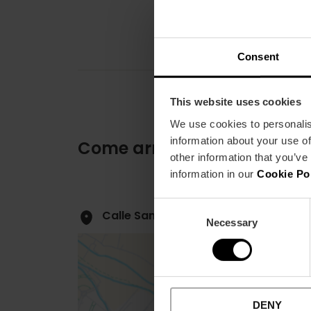
Consent
This website uses cookies
We use cookies to personalis
information about your use of
Come arrivare
other information that you’ve
information in our
Cookie Po
Consent
Calle Sangre, 9 46002 València
Necessary
Selection
DENY