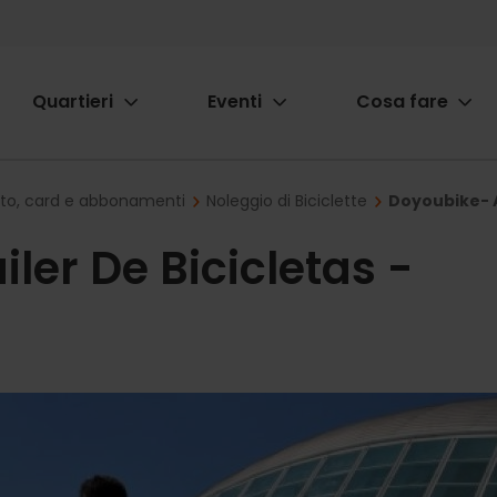
Quartieri
Eventi
Cosa fare
ion
rto, card e abbonamenti
Noleggio di Biciclette
Doyoubike- A
ler De Bicicletas -