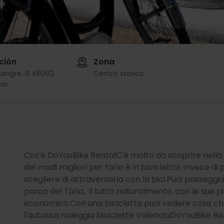
ción
Zona
Sangre, 9 46002
Centro storico
ia
Cos'è DoYouBike RentalC'è molto da scoprire nell
dei modi migliori per farlo è in bicicletta! Invece di
scegliere di attraversarla con la bici.Puoi passeggiar
parco del Túria, il tutto naturalmente, con le sue pis
economico.Con una bicicletta puoi vedere cose c
l'autobus.noleggia biciclette ValenciaDoYouBike Re