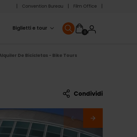
Pre
Convention Bureau
Film Office
header
User
Biglietti e tour
0
menu
User menu
accoun
lquiler De Bicicletas - Bike Tours
menu
Condividi