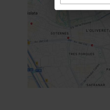
Close
sidebar
map
Get
your
location
Indicazioni