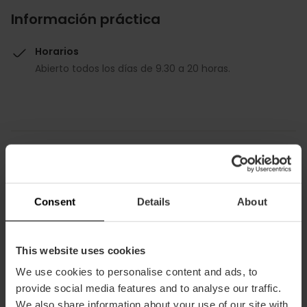
Información práctica
Horarios
Abierto todos los días de 9.30 a 20 horas.
Cómo llegar
Consent
Details
About
Bus
4,
8,
9,
11,
16,
28,
70,
71
This website uses cookies
We use cookies to personalise content and ads, to
Paseo de la Pechina, 32 46008 València
provide social media features and to analyse our traffic.
We also share information about your use of our site with