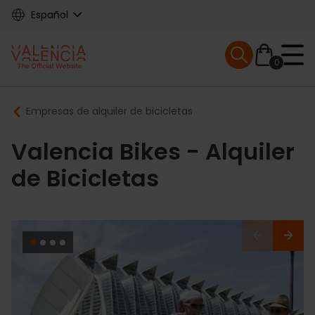
Skip
Español
to
main
Mobile menu ex
content
0
Main
Breadcrumb
Empresas de alquiler de bicicletas
navigation
Valencia Bikes - Alquiler
de Bicicletas