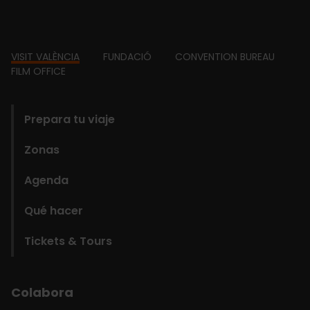
Footer
VISIT VALÈNCIA
FUNDACIÓ
CONVENTION BUREAU
FILM OFFICE
domains
Prepara tu viaje
Zonas
Agenda
Qué hacer
Tickets & Tours
Colabora