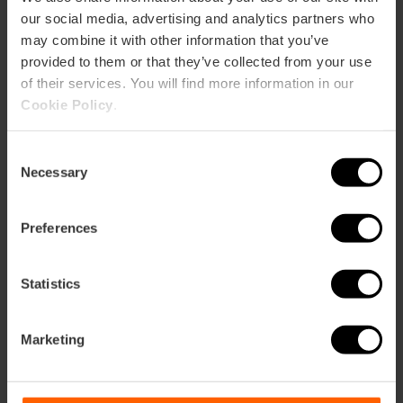
our social media, advertising and analytics partners who
may combine it with other information that you’ve
provided to them or that they’ve collected from your use
of their services. You will find more information in our
Cookie Policy
.
Consent
ose
Necessary
ebar
Selection
p
Activar mapa
r
Preferences
ation
Statistics
Marketing
Cómo llegar