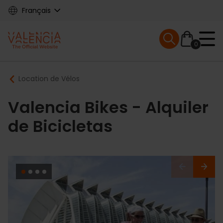
Skip
Français
to
main
Mobile menu ex
content
0
Main
Breadcrumb
Location de Vélos
navigation
Valencia Bikes - Alquiler
de Bicicletas