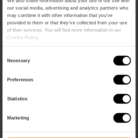
We also share information about your use of our site with
our social media, advertising and analytics partners who
may combine it with other information that you’ve
provided to them or that they’ve collected from your use
of their services. You will find more information in our
Cookie Policy
.
ose
Consent
ebar
Necessary
Selection
p
Voir la carte
r
Preferences
ation
Statistics
Marketing
Directions