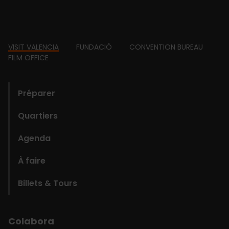
Footer
VISIT VALENCIA
FUNDACIÓ
CONVENTION BUREAU
FILM OFFICE
domains
Préparer
Quartiers
Agenda
À faire
Billets & Tours
Colabora