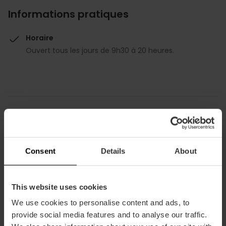
Informations pratiques
Horaire
Ouvert tous les jours de 9h30 à 20 heures.
Comment s'y rendre
Consent
Details
About
Bus
4,
8,
9,
11,
16,
28,
70,
71
This website uses cookies
We use cookies to personalise content and ads, to
Paseo de la Pechina, 32 46008 València
provide social media features and to analyse our traffic.