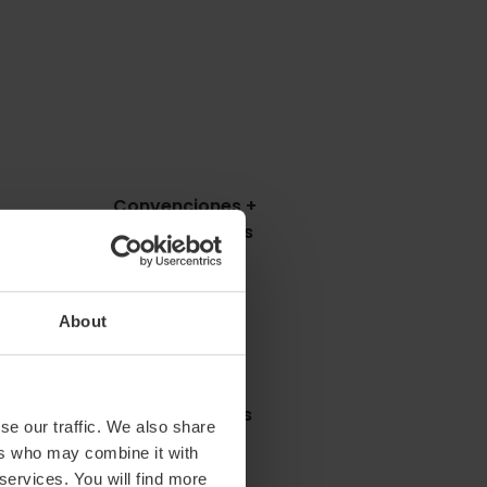
Convenciones +
presentaciones
m2:
209
Audit:
200
School:
130
About
Banquet:
90
Cocktail:
140
st rooms)
Presentaciones
se our traffic. We also share
m2:
104
ers who may combine it with
Audit:
100
 services. You will find more