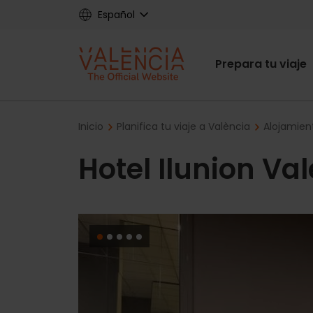
Skip
Español
to
main
Main
content
Prepara tu viaje
navigat
Breadcrumb
Inicio
Planifica tu viaje a València
Alojamien
Hotel Ilunion Va