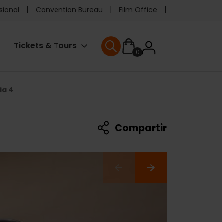
e
sional
Convention Bureau
Film Office
ader
User
Tickets & Tours
0
enu
User menu
accoun
ia 4
menu
Compartir