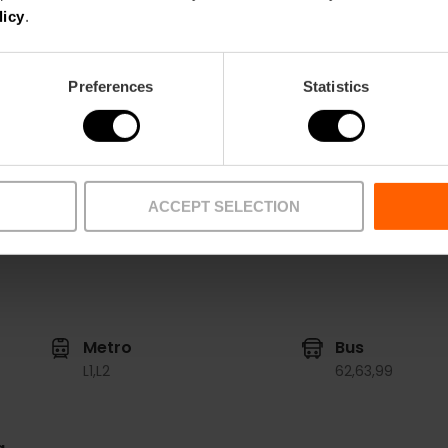
School:
24
School:
150
licy
.
Banquet:
30
Banquet:
120
Cocktail:
40
Cocktail:
200
Preferences
Statistics
Ver todos los salones
ACCEPT SELECTION
Metro
Bus
L1,
L2
62,
63,
99