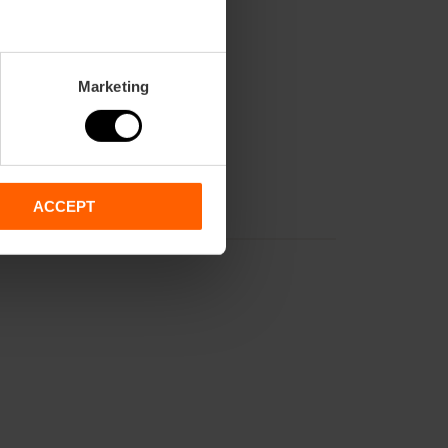
School:
50
Banquet:
45
Cocktail:
70
Marketing
ACCEPT