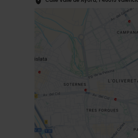
Calle Valle de Ayora, 1 46015 Valènci
Close
sidebar
da
map
Get
your
location
Cómo llegar