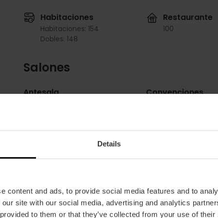
Habitaciones
Restaurante
Habitaciones: 154
100
Dobles: 148
Salones
Antesala
Convenciones
m2:
205
m2:
105
Audit:
100
Audit:
100
School:
60
School:
50
Banquet:
60
Banquet:
45
Details
Cocktail:
120
Cocktail:
70
Exposiciones
Gran Forum (3fir
e content and ads, to provide social media features and to analy
m2:
66
m2:
274
 our site with our social media, advertising and analytics partn
Audit:
60
Audit:
240
 provided to them or that they’ve collected from your use of their