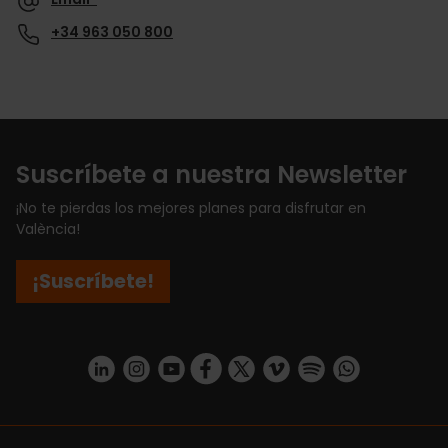
+34 963 050 800
Suscríbete a nuestra Newsletter
¡No te pierdas los mejores planes para disfrutar en
València!
¡Suscríbete!
https://www.linkedin.com/company/turismo-valencia/mycompany/
https://www.instagram.com/visit_valencia/
https://www.youtube.com/user/Turisvale
https://www.facebook.com/turismov
https://twitter.com/Valenciatu
https://vimeo.com/visitva
https://open.spotif
https://api.whatsapp.com/se