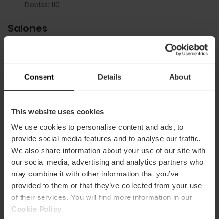
Dobles: 110
Salones
MORATÁN
m2:
45
Audit:
20
Consent
Details
About
School:
15
Banquet:
10
Cocktail:
25
This website uses cookies
RIALTO
We use cookies to personalise content and ads, to
m2:
110
provide social media features and to analyse our traffic.
Audit:
80
We also share information about your use of our site with
School:
55
our social media, advertising and analytics partners who
Banquet:
30
may combine it with other information that you’ve
Cocktail:
80
provided to them or that they’ve collected from your use
SUITE
of their services. You will find more information in our
m2:
20
Cookie Policy
.
Audit:
10