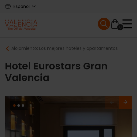
Skip
Español
to
main
Mobile menu ex
content
0
Main
Breadcrumb
Alojamiento: Los mejores hoteles y apartamentos
navigation
Hotel Eurostars Gran
Valencia