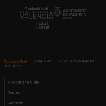
https://fundacion.visitvalencia.com/
Footer
VISIT VALÈNCIA
FUNDACIÓ
CONVENTION BUREAU
FILM OFFICE
domains
Prepara tu viaje
Zonas
Agenda