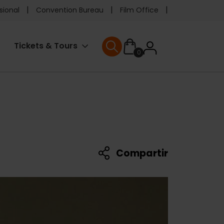
e
sional
Convention Bureau
Film Office
ader
User
Tickets & Tours
0
enu
User menu
accoun
menu
Compartir