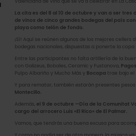
Valenciana de Vino que se va a celebrar en La Casa
a
La cita es del 8 al 10 de octubre y van a ser tre
de vinos de cinco grandes bodegas del país con
playa como telón de fondo.
¡Sí! Aquí se reúnen algunos de los mejores cellers 
bodegas nacionales, dispuestas a ponerte la copa 
Entre las participantes no falta artillería de la bue
con Galizeus, Bobales, Ceramic y Fustanova,
Pagos
Pulpo Albariño y Mucho Más y
Bocopa
trae bajo el
Y para rematar, también estarán presentes pes
Montecillo.
Además,
el 9 de octubre —Día de la Comunitat 
cargo del arrocero Luis «El Rico» de El Palmar.
Vamos, que tendrás una buena excusa para acompa
Y como no podía ser de otra manera, la música va 