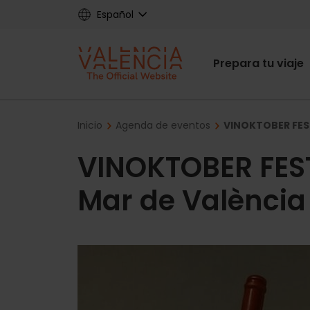
Skip
Español
to
main
Main
content
Prepara tu viaje
navigat
Breadcrumb
Inicio
Agenda de eventos
VINOKTOBER FEST
VINOKTOBER FEST
Mar de València