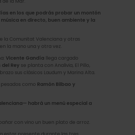
 de la Mar.
s días en los que podrás probar un montón
 música en directo, buen ambiente y la
de la Comunitat Valenciana y otras
en la mano una y otra vez.
na:
Vicente Gandía
llega cargado
 del Rey
se planta con Analivia, El Pillo,
 brazo sus clásicos Laudum y Marina Alta.
os pesados como
Ramón Bilbao y
Valenciana— habrá un menú especial a
ñar con vino un buen plato de arroz.
a estar presente durante las tres