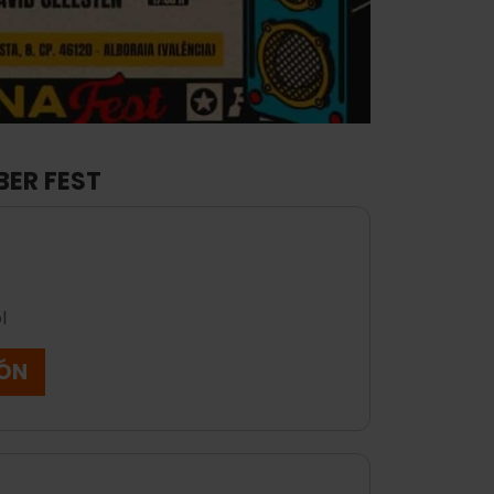
BER FEST
ol
IÓN