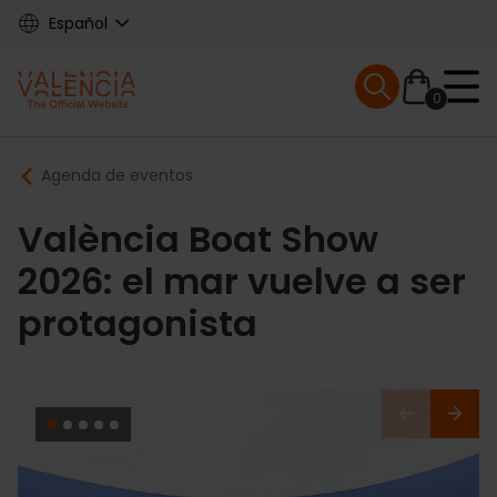
Skip
Español
to
main
Mobile menu ex
content
0
Main
Breadcrumb
Agenda de eventos
navigation
València Boat Show
2026: el mar vuelve a ser
protagonista