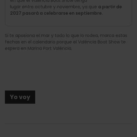
en que el València Boat Show tenga
lugar entre octubre y noviembre, ya que
a partir de
2027 pasará a celebrarse en septiembre.
Si te apasiona el mar y todo lo que lo rodea, marca estas
fechas en el calendario porque el València Boat Show te
espera en Marina Port València.
Yo voy