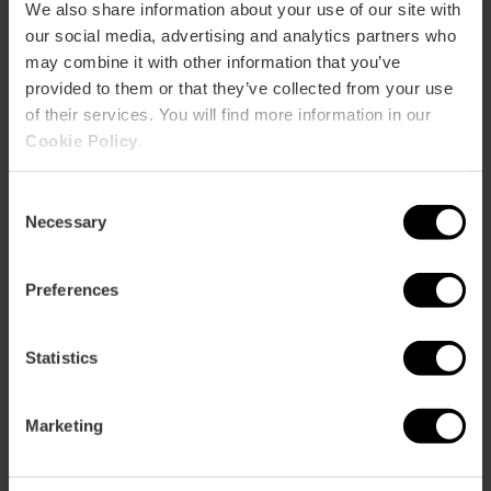
We also share information about your use of our site with
our social media, advertising and analytics partners who
may combine it with other information that you’ve
05/09/2026 - 06/09/2026
provided to them or that they’ve collected from your use
of their services. You will find more information in our
Cookie Policy
.
Exhibiciones de vela
latina en l’Albufera de
Consent
València
Necessary
Selection
Preferences
12/09/2026 - 13/09/2026
Statistics
Open Internacional de
tenis femenino 2026
Marketing
en València