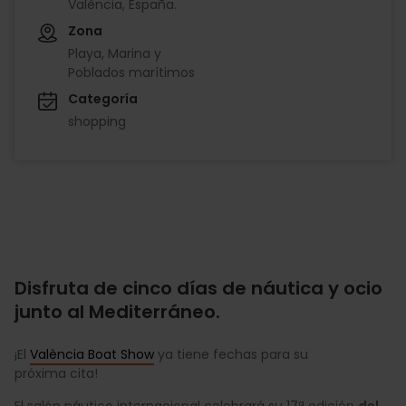
València, España.
Zona
Playa, Marina y
Poblados marítimos
Categoría
shopping
Disfruta de cinco días de náutica y ocio
junto al Mediterráneo.
¡El
València Boat Show
ya tiene fechas para su
próxima cita!
El salón náutico internacional celebrará su 17ª edición
del