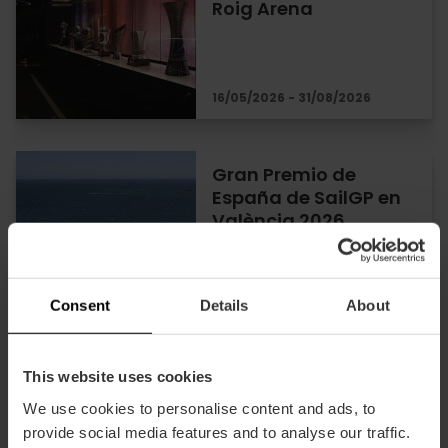
Roig Arena
16/05/2026 - 31/08/2026
Gran Premio de
España de SailGP en
València 2026
Consent
Details
About
05/09/2026 - 06/09/2026
This website uses cookies
Eventos en el Circuit
Ricardo Tormo de
We use cookies to personalise content and ads, to
València en 2026
provide social media features and to analyse our traffic.