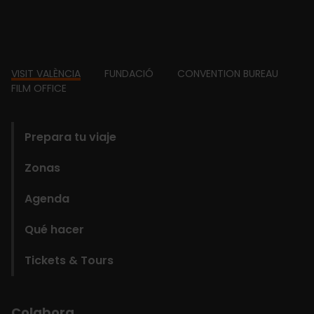
Footer
VISIT VALÈNCIA
FUNDACIÓ
CONVENTION BUREAU
FILM OFFICE
domains
Prepara tu viaje
Zonas
Agenda
Qué hacer
Tickets & Tours
Colabora