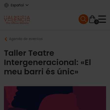
Skip
Español
to
main
Mobile menu ex
content
0
Main
Breadcrumb
Agenda de eventos
navigation
Taller Teatre
Intergeneracional: «El
meu barri és únic»