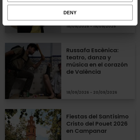
DENY
18/09/2026 - 19/09/2026
Russafa Escènica:
teatro, danza y
música en el corazón
de València
18/09/2026 - 20/09/2026
Fiestas del Santísimo
Cristo del Pouet 2026
en Campanar