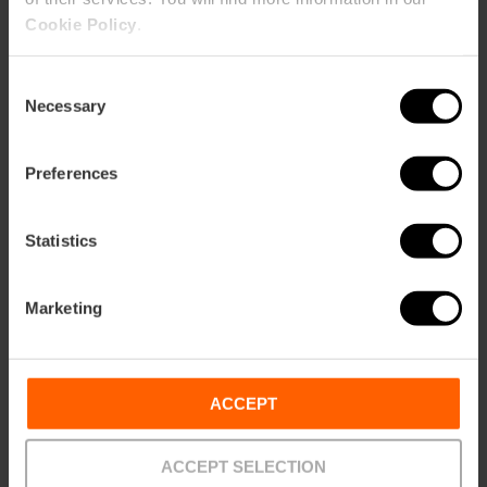
circo vuelve a
Cookie Policy
.
València
Consent
Necessary
Selection
28/08/2026 - 06/09/2026
Preferences
Cenas con
espectáculo en el
Statistics
Casino Cirsa
Marketing
11/09/2026 - 11/09/2026
ACCEPT
Espectáculo «¡No es
fácil ser Grison!» en
ACCEPT SELECTION
València