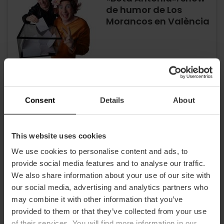
de humor de Los
Morancos en València
03/09/2026 - 06/09/2026
Consent
Details
About
Comedia «Miénteme»
en València
This website uses cookies
We use cookies to personalise content and ads, to
provide social media features and to analyse our traffic.
02/09/2026 - 06/09/2026
We also share information about your use of our site with
our social media, advertising and analytics partners who
may combine it with other information that you’ve
Circ Voramar: el
provided to them or that they’ve collected from your use
mayor festival de
of their services. You will find more information in our