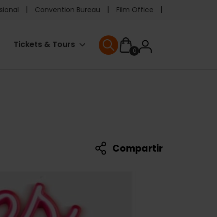
e
sional
Convention Bureau
Film Office
ader
User
Tickets & Tours
0
enu
User menu
accoun
menu
Compartir