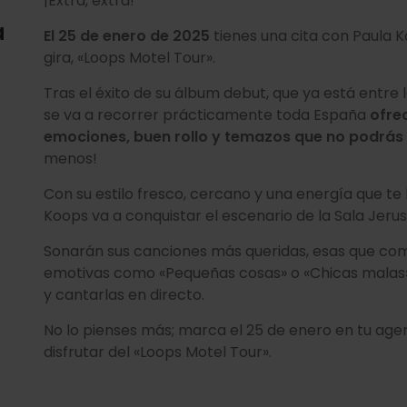
¡Extra, extra!
a
El 25 de enero de 2025
tienes una cita con Paula 
gira, «Loops Motel Tour».
Tras el éxito de su álbum debut, que ya está entre l
se va a recorrer prácticamente toda España
ofre
emociones, buen rollo y temazos que no podrás 
menos!
Con su estilo fresco, cercano y una energía que te
Koops va a conquistar el escenario de la Sala Jeru
Sonarán sus canciones más queridas, esas que c
emotivas como «Pequeñas cosas» o «Chicas malas», 
y cantarlas en directo.
No lo pienses más; marca el 25 de enero en tu ag
disfrutar del «Loops Motel Tour».