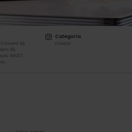
r
Categoría
l Convent de
música
lem, 55,
murs, 46007
ia.