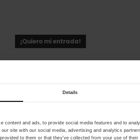
¡Quiero mi entrada!
Details
Fecha
25/01/2025 - 25/01/2025
e content and ads, to provide social media features and to analy
Horarios
 our site with our social media, advertising and analytics partn
Apertura de puertas a las 20:00 h.
 provided to them or that they’ve collected from your use of their