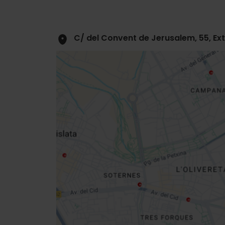
C/ del Convent de Jerusalem, 55, Ex
Close
sidebar
da
map
Get
your
location