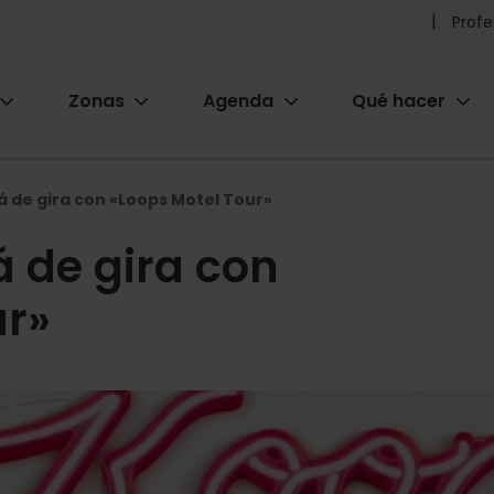
Pr
Profe
he
Zonas
Agenda
Qué hacer
m
ion
á de gira con «Loops Motel Tour»
á de gira con
ur»