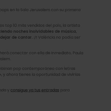
Koops en la Sala Jerusalem con su primera
os top 10 más vendidos del país, la artista
ciendo noches inolvidables de música,
dejar de cantar.
¡Y València no podía ser
 hará conectar con ella de inmediato, Paula
salem.
ombinan pop contemporáneo con letras
y ahora tienes la oportunidad de vivirlas
enda y
consigue ya tus entradas
para