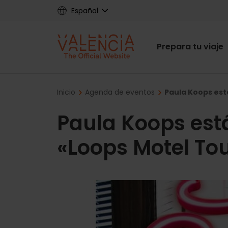
Skip
Español
to
main
Main
content
Prepara tu viaje
navigat
Breadcrumb
Inicio
Agenda de eventos
Paula Koops est
Paula Koops est
«Loops Motel To