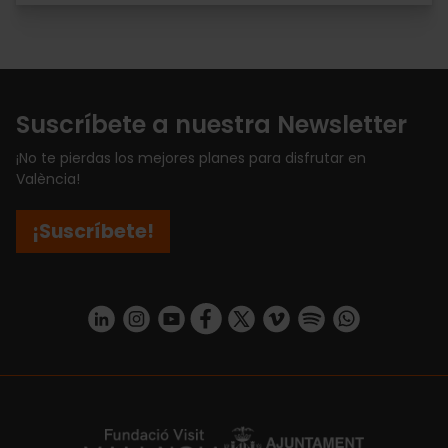
Suscríbete a nuestra Newsletter
¡No te pierdas los mejores planes para disfrutar en
València!
¡Suscríbete!
https://www.linkedin.com/company/turismo-valencia/mycompany/
https://www.instagram.com/visit_valencia/
https://www.youtube.com/user/Turisvale
https://www.facebook.com/turismov
https://twitter.com/Valenciatu
https://vimeo.com/visitva
https://open.spotif
https://api.whatsapp.com/se