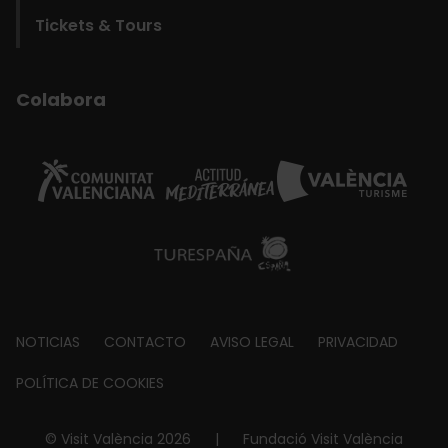
Tickets & Tours
Colabora
Footer
NOTICIAS
CONTACTO
AVISO LEGAL
PRIVACIDAD
about
POLÍTICA DE COOKIES
© Visit València 2026
|
Fundació Visit València