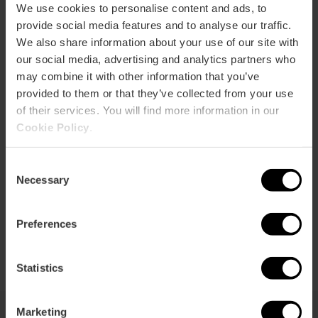
We use cookies to personalise content and ads, to
Activar mapa
r
provide social media features and to analyse our traffic.
ation
We also share information about your use of our site with
our social media, advertising and analytics partners who
may combine it with other information that you’ve
provided to them or that they’ve collected from your use
of their services. You will find more information in our
Cookie Policy
.
Cómo llegar
Consent
Necessary
Selection
Preferences
Statistics
Marketing