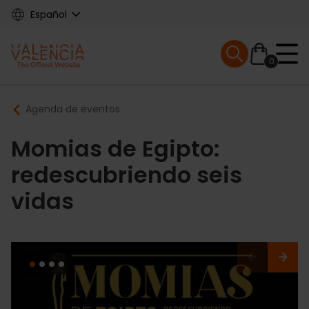
Skip
Español
to
main
Mobile menu ex
content
0
Main
Breadcrumb
Agenda de eventos
navigation
Momias de Egipto:
redescubriendo seis
vidas