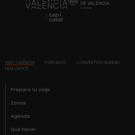
https://fundacion.visitvalencia.com/
Footer
VISIT VALÈNCIA
FUNDACIÓ
CONVENTION BUREAU
FILM OFFICE
domains
Prepara tu viaje
Zonas
Agenda
Qué hacer