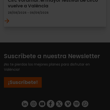
Circ Voramar: el mayor festival de circo
vuelve a València
28/08/2026 - 06/09/2026
Suscríbete a nuestra Newsletter
¡No te pierdas los mejores planes para disfrutar en
València!
¡Suscríbete!
https://www.linkedin.com/company/turismo-valencia/mycompany/
https://www.instagram.com/visit_valencia/
https://www.youtube.com/user/Turisvale
https://www.facebook.com/turismov
https://twitter.com/Valenciatu
https://vimeo.com/visitva
https://open.spotif
https://api.whatsapp.com/se