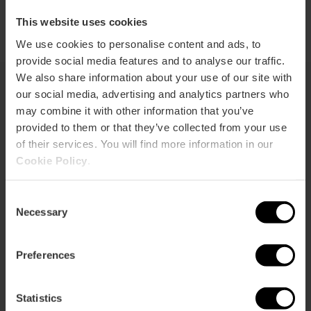
This website uses cookies
We use cookies to personalise content and ads, to
provide social media features and to analyse our traffic.
We also share information about your use of our site with
our social media, advertising and analytics partners who
may combine it with other information that you’ve
También te puede interesar
provided to them or that they’ve collected from your use
of their services. You will find more information in our
Cookie Policy
.
Consent
Necessary
Selection
Preferences
Statistics