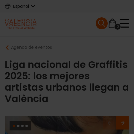
Skip
Español
to
main
Mobile menu ex
content
0
Main
Breadcrumb
Agenda de eventos
navigation
Liga nacional de Graffitis
2025: los mejores
artistas urbanos llegan a
València