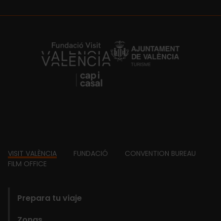
https://fundacion.visitvalencia.com/
Footer
VISIT VALÈNCIA
FUNDACIÓ
CONVENTION BUREAU
FILM OFFICE
domains
Prepara tu viaje
Zonas