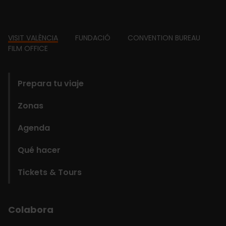
Footer
VISIT VALÈNCIA
FUNDACIÓ
CONVENTION BUREAU
FILM OFFICE
domains
Prepara tu viaje
Zonas
Agenda
Qué hacer
Tickets & Tours
Colabora