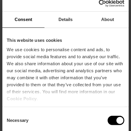
Concierto inmersivo
«Colores del Sonido»
Consent
Details
About
en València
This website uses cookies
We use cookies to personalise content and ads, to
06/09/2026 - 06/09/2026
provide social media features and to analyse our traffic.
We also share information about your use of our site with
our social media, advertising and analytics partners who
Sagunto celebra la
may combine it with other information that you’ve
43ª edición del
provided to them or that they’ve collected from your use
festival «Sagunt a
of their services. You will find more information in our
escena»
Cookie Policy
.
08/08/2026 - 08/08/2026
Consent
Necessary
Selection