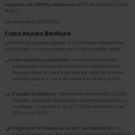
enigmas con «El Reto del Museo»
el 29 de diciembre a las
18:00 h.
Las reservas al 962084313.
Casa Museo Benlliure
Estas fiestas puedes explorar la Casa Museo Benlliure de
arriba abajo con actividades para toda la familia. ¡Mira!
Entre pinceles y pasiones
: una visita teatralizada
guiada para conocer las anécdotas familiares y los
rincones de esta casa burguesa del siglo XIX. Puedes
reservar para el 2, 3 o 4 de enero a las 11:00 y 12:30 h.
El jardín de Benlliure
: recorre este emblemático jardín
burgués, escenario de grandes momentos históricos y
familiares. ¿Cuándo? El 26, 27 y 28 de diciembre a las
11:00 o a las 12:15 h.
Enigmas en el museo, el cuadro desaparecido
: un
juego educativo por equipos para descubrir la identidad