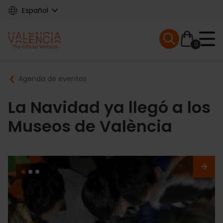
Skip
Español
to
main
Mobile menu ex
content
0
Main
Breadcrumb
Agenda de eventos
navigation
La Navidad ya llegó a los
Museos de València