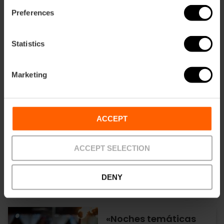
Proyecciones de
Preferences
grandes óperas en los
cines de València
Statistics
20/08/2026 - 20/08/2026
Marketing
Vive la pasión del
ACCEPT
flamenco en el Teatro
Talia
ACCEPT SELECTION
DENY
13/08/2026 - 13/08/2026
«Noches temáticas