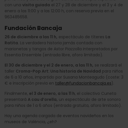
con una
visita guiada
el 27 y 28 de diciembre y el 3 y 4 de
enero a las 11:00 y a las 12:00 h, con reserva previa en el
963485658.
Fundación Bancaja
26 de diciembre a las 11 h,
espectáculo de títeres
La
Ratita
. La verdadera historia jamás contada con
marionetas y tangos de Astor Piazzolla interpretados por
Essentia Ensemble (entrada libre, aforo limitado).
El 30 de diciembre y el 2 de enero, a las 11 h,
se realizará el
taller
Croma-Pop Art: Una historia de Navidad
para niños
de 6 a 10 años, impartido por Susana Monteagudo (coste: 3
€ e inscripción previa en
taller@fundacionbancaja.es
).
Finalmente,
el 3 de enero, a las 11 h
, el colectivo Cuneta
presentará
A cau d’orella,
un espectáculo de arte sonoro
para niños de 1 a 6 años (entrada gratuita, aforo limitado).
Hay una agenda cargada de eventos navideños en los
museos de València, ¿eh?