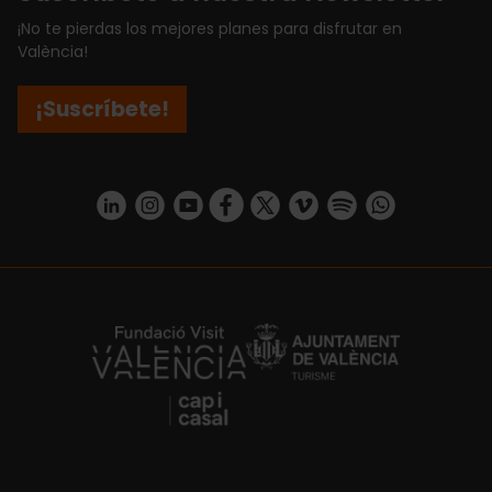
¡No te pierdas los mejores planes para disfrutar en
València!
¡Suscríbete!
https://www.linkedin.com/company/turismo-valencia/mycompany/
https://www.instagram.com/visit_valencia/
https://www.youtube.com/user/Turisvale
https://www.facebook.com/turismov
https://twitter.com/Valenciatu
https://vimeo.com/visitva
https://open.spotif
https://api.whatsapp.com/se
https://fundacion.visitvalencia.com/