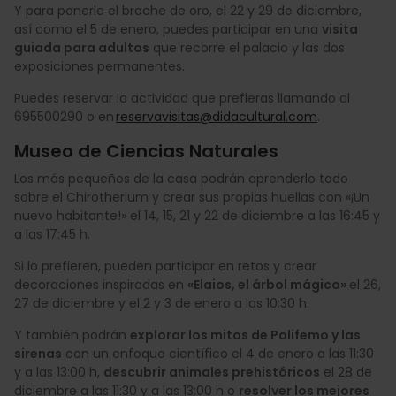
Y para ponerle el broche de oro, el 22 y 29 de diciembre,
así como el 5 de enero, puedes participar en una
visita
guiada para adultos
que recorre el palacio y las dos
exposiciones permanentes.
Puedes reservar la actividad que prefieras llamando al
695500290 o en
reservavisitas@didacultural.com
.
Museo de Ciencias Naturales
Los más pequeños de la casa podrán aprenderlo todo
sobre el Chirotherium y crear sus propias huellas con «¡Un
nuevo habitante!» el 14, 15, 21 y 22 de diciembre a las 16:45 y
a las 17:45 h.
Si lo prefieren, pueden participar en retos y crear
decoraciones inspiradas en
«Elaios, el árbol mágico»
el 26,
27 de diciembre y el 2 y 3 de enero a las 10:30 h.
Y también podrán
explorar los mitos de Polifemo y las
sirenas
con un enfoque científico el 4 de enero a las 11:30
y a las 13:00 h,
descubrir animales prehistóricos
el 28 de
diciembre a las 11:30 y a las 13:00 h o
resolver los mejores