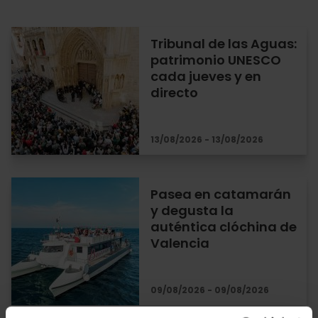
Tribunal de las Aguas:
patrimonio UNESCO
cada jueves y en
directo
13/08/2026 - 13/08/2026
Pasea en catamarán
y degusta la
auténtica clóchina de
Valencia
09/08/2026 - 09/08/2026