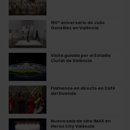
Centro
en
de
miniatura»
Arte
en
Hortensia
València
150º aniversario de Julio
150º
Herrero
González en València
aniversario
de
Julio
González
en
Visita guiada por el Estadio
Visita
València
Ciutat de València
guiada
por
el
Estadio
Ciutat
Flamenco en directo en Café
Flamenco
de
del Duende
en
València
directo
en
Café
del
Nueva sala de cine IMAX en
Nueva
Duende
Heron City València
sala