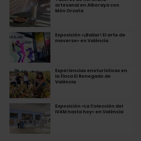
Gens
artesanal en Alboraya con
de
Món Orxata
horchata
artesanal
en
Alboraya
Exposición «¡Bailar! El arte de
Exposición
con
moverse» en València
«¡Bailar!
Món
El
Orxata
arte
de
moverse»
Experiencias enoturísticas en
Experiencias
en
la finca El Renegado de
enoturísticas
València
València
en
la
finca
El
Exposición «La Colección del
Exposición
Renegado
IVAM hasta hoy» en València
«La
de
Colección
València
del
IVAM
hasta