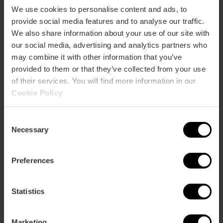
templos
We use cookies to personalise content and ads, to
Middel.
perdidos
Apoteosis
provide social media features and to analyse our traffic.
de
Now»
We also share information about your use of our site with
Exposición y actividades «Los
Exposición
Egipto
en
mundos de Alicia» en València
our social media, advertising and analytics partners who
y
València
actividades
may combine it with other information that you’ve
«Los
provided to them or that they’ve collected from your use
mundos
of their services. You will find more information in our
de
Exposición sobre L'Albufera en
Exposición
Cookie Policy
.
Alicia»
el IVAM de València
sobre
en
L'Albufera
València
Consent
en
Necessary
Selection
el
IVAM
Exposición «Te llamo cuerpo»
Exposición
de
en València
«Te
Preferences
València
llamo
cuerpo»
en
Statistics
València
Exposición sobre las
Exposición
transformaciones del Santo
sobre
Cáliz en València
Marketing