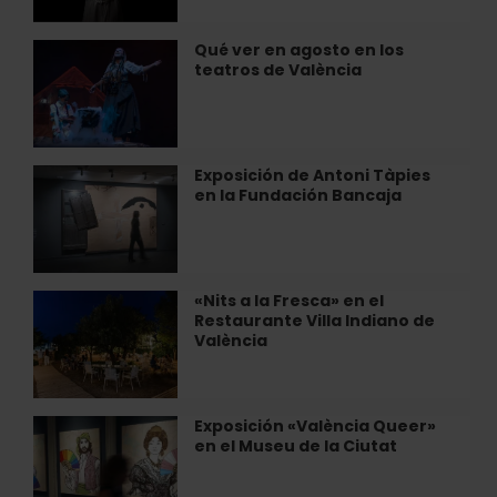
espectáculo
en
Qué ver en agosto en los
Qué
València
teatros de València
ver
en
agosto
en
los
Exposición de Antoni Tàpies
Exposición
teatros
en la Fundación Bancaja
de
de
Antoni
València
Tàpies
en
la
«Nits a la Fresca» en el
«Nits
Fundación
Restaurante Villa Indiano de
a
Bancaja
València
la
Fresca»
en
el
Exposición «València Queer»
Exposición
Restaurante
en el Museu de la Ciutat
«València
Villa
Queer»
Indiano