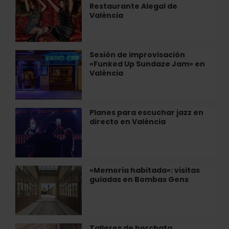
Restaurante
Restaurante Alegal de
de
Alegal
València
Jazz
de
en
València
el
Restaurante
Sesión de improvisación
Sesión
Alegal
«Funked Up Sundaze Jam» en
de
de
València
improvisación
València
«Funked
Up
Sundaze
Planes para escuchar jazz en
Planes
Jam»
directo en València
para
en
escuchar
València
jazz
en
directo
«Memoria habitada»: visitas
«Memoria
en
guiadas en Bombas Gens
habitada»:
València
visitas
guiadas
en
Bombas
Talleres de horchata
Talleres