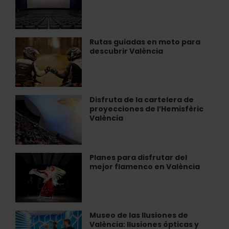
de
cine
IMAX
en
Rutas guiadas en moto para
Rutas
Heron
descubrir València
guiadas
City
en
València
moto
para
descubrir
Disfruta de la cartelera de
Disfruta
València
proyecciones de l’Hemisfèric
de
València
la
cartelera
de
proyecciones
Planes para disfrutar del
Planes
de
mejor flamenco en València
para
l’Hemisfèric
disfrutar
València
del
mejor
flamenco
Museo de las Ilusiones de
Museo
en
València: Ilusiones ópticas y
de