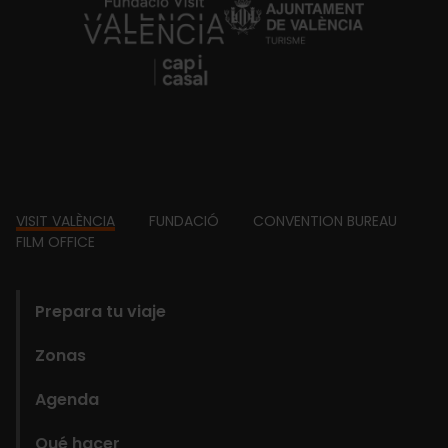
https://fundacion.visitvalencia.com/
Footer
VISIT VALÈNCIA
FUNDACIÓ
CONVENTION BUREAU
FILM OFFICE
domains
Prepara tu viaje
Zonas
Agenda
Qué hacer