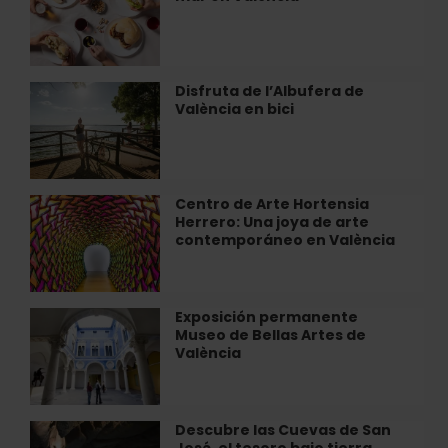
L’ETNO
cerca
del
mar
en
Disfruta de l’Albufera de
Disfruta
València
València en bici
de
l’Albufera
de
València
en
Centro de Arte Hortensia
Centro
bici
Herrero: Una joya de arte
de
contemporáneo en València
Arte
Hortensia
Herrero:
Una
Exposición permanente
Exposición
joya
Museo de Bellas Artes de
permanente
de
València
Museo
arte
de
contemporáneo
Bellas
en
Artes
Descubre las Cuevas de San
Descubre
València
de
José, el tesoro bajo tierra