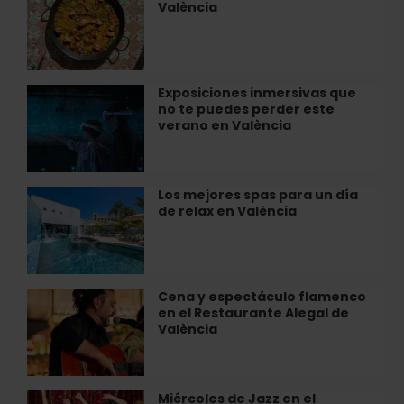
experiencia
València
a
inmersiva
cocinar
en
paella
València
en
València
Exposiciones inmersivas que
Exposiciones
no te puedes perder este
inmersivas
verano en València
que
no
te
puedes
Los mejores spas para un día
Los
perder
de relax en València
mejores
este
spas
verano
para
en
un
València
día
Cena y espectáculo flamenco
Cena
de
en el Restaurante Alegal de
y
relax
València
espectáculo
en
flamenco
València
en
el
Miércoles de Jazz en el
Miércoles