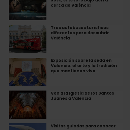
las
València
cerca de València
Cuevas
de
San
José,
Tres autobuses turísticos
Tres
el
diferentes para descubrir
autobuses
tesoro
València
turísticos
bajo
diferentes
tierra
para
cerca
descubrir
Exposición sobre la seda en
Exposición
de
València
Valencia: el arte y la tradición
sobre
València
que mantienen vivo…
la
seda
en
Valencia:
Ven a la Iglesia de los Santos
Ven
el
Juanes a València
a
arte
la
y
Iglesia
la
de
tradición
los
Visitas guiadas para conocer
Visitas
que
Santos