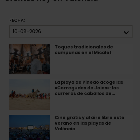
FECHA:
Toques tradicionales de
Toques
campanas en el Micalet
tradicionales
de
campanas
en
el
La playa de Pinedo acoge las
La
Micalet
«Corregudes de Joies»: las
playa
carreras de caballos de…
de
Pinedo
acoge
las
Cine gratis y al aire libre este
Cine
«Corregudes
verano en las playas de
gratis
de
València
y
Joies»:
al