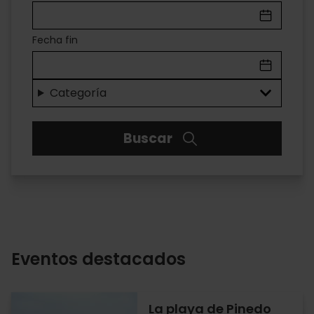
EN
VALÈNCIA
Fecha fin
Categoría
Buscar
Eventos destacados
La playa de Pinedo