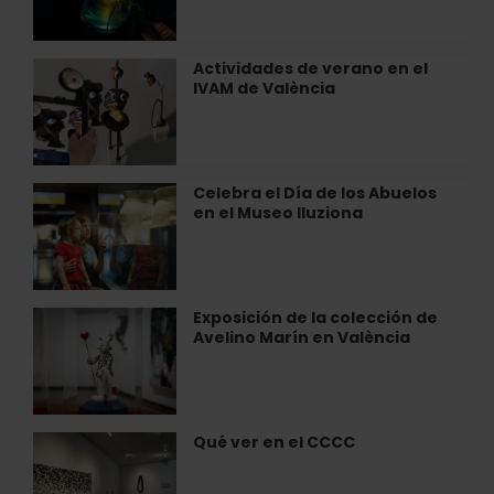
Radix»
en
València
Actividades de verano en el
Actividades
IVAM de València
de
verano
en
el
IVAM
Celebra el Día de los Abuelos
Celebra
de
en el Museo Iluziona
el
València
Día
de
los
Abuelos
Exposición de la colección de
Exposición
en
Avelino Marín en València
de
el
la
Museo
colección
Iluziona
de
Avelino
Qué ver en el CCCC
Qué
Marín
ver
en
en