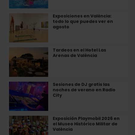
refrescante
Arena
en
el
Exposiciones en València:
Exposiciones
parque
todo lo que puedes ver en
en
acuático
agosto
València:
WOW
todo
de
lo
València
que
Tardeos en el Hotel Las
Tardeos
puedes
Arenas de València
en
ver
el
en
Hotel
agosto
Las
Arenas
Sesiones de DJ gratis las
Sesiones
de
noches de verano en Radio
de
València
City
DJ
gratis
las
noches
Exposición Playmobil 2026 en
Exposición
de
el Museo Histórico Militar de
Playmobil
verano
València
2026