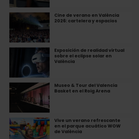
en
de
el
València
Museu
Cine de verano en València
Cine
de
2026: cartelera y espacios
de
la
verano
Ciutat
en
València
2026:
Exposición de realidad virtual
Exposición
cartelera
sobre el eclipse solar en
de
y
València
realidad
espacios
virtual
sobre
el
Museo & Tour del Valencia
Museo
eclipse
Basket en el Roig Arena
&
solar
Tour
en
del
València
Valencia
Basket
Vive un verano refrescante
Vive
en
en el parque acuático WOW
un
el
de València
verano
Roig