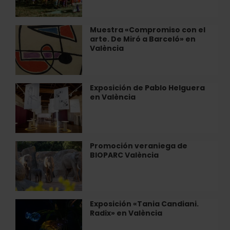
en
en
Radio
el
City
Museo
Muestra «Compromiso con el
Muestra
Histórico
arte. De Miró a Barceló» en
«Compromiso
Militar
València
con
de
el
València
arte.
De
Exposición de Pablo Helguera
Exposición
Miró
en València
de
a
Pablo
Barceló»
Helguera
en
en
València
València
Promoción veraniega de
Promoción
BIOPARC València
veraniega
de
BIOPARC
València
Exposición «Tania Candiani.
Exposición
Radix» en València
«Tania
Candiani.