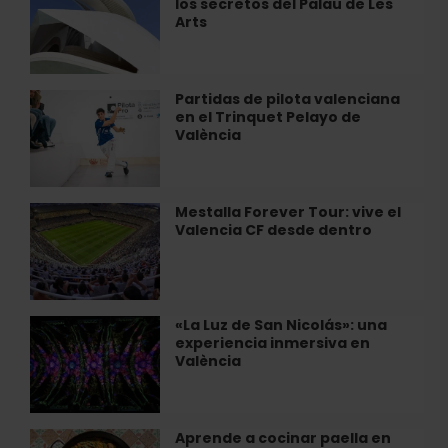
los secretos del Palau de Les
guiadas
mantienen
Juanes
Arts
para
vivo…
a
conocer
València
los
secretos
Partidas de pilota valenciana
Partidas
del
en el Trinquet Pelayo de
de
Palau
València
pilota
de
valenciana
Les
en
Arts
el
Mestalla Forever Tour: vive el
Mestalla
Trinquet
Valencia CF desde dentro
Forever
Pelayo
Tour:
de
vive
València
el
Valencia
«La Luz de San Nicolás»: una
«La
CF
experiencia inmersiva en
Luz
desde
València
de
dentro
San
Nicolás»:
una
Aprende a cocinar paella en
Aprende