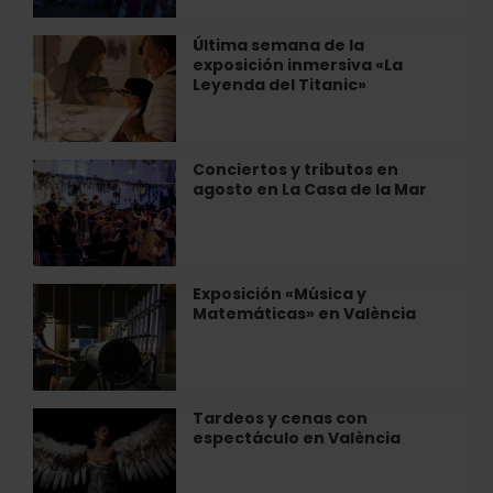
las
aire
carreras
libre
Última semana de la
Última
de
este
exposición inmersiva «La
semana
caballos
verano
Leyenda del Titanic»
de
de…
en
la
las
exposición
playas
inmersiva
Conciertos y tributos en
Conciertos
de
«La
agosto en La Casa de la Mar
y
València
Leyenda
tributos
del
en
Titanic»
agosto
en
Exposición «Música y
Exposición
La
Matemáticas» en València
«Música
Casa
y
de
Matemáticas»
la
en
Mar
València
Tardeos y cenas con
Tardeos
espectáculo en València
y
cenas
con