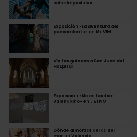
València
salas imposibles
las
Ilusiones
de
València:
Exposición «La aventura del
Exposición
Ilusiones
pensamiento» en MuVIM
«La
ópticas
aventura
y
del
salas
pensamiento»
imposibles
en
Visitas guiadas a San Juan del
Visitas
MuVIM
Hospital
guiadas
a
San
Juan
del
Exposición «No es fácil ser
Exposición
Hospital
valenciano» en L’ETNO
«No
es
fácil
ser
valenciano»
Dónde almorzar cerca del
Dónde
en
mar en València
almorzar