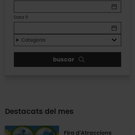
A
VALÈNCIA
Data fi
Diversió
per
Categoria
a
buscar
tots
els
gustos
Destacats del mes
Fira d'Atraccions