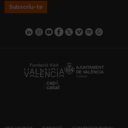
Subscriu-te
https://www.linkedin.com/company/turismo-valencia/mycompany/
https://www.instagram.com/visit_valencia/
https://www.youtube.com/user/Turisvale
https://www.facebook.com/turismov
https://twitter.com/Valenciatu
https://vimeo.com/visitva
https://open.spotif
https://api.whatsapp.com/se
https://fundacion.visitvalencia.com/
VISIT VALENCIA
FUNDACIÓ
CONVENTION BUREAU