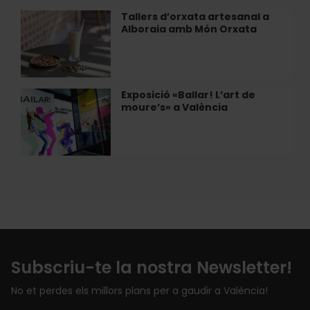
Bombas
Tallers d’orxata artesanal a
Tallers
Gens
Alboraia amb Món Orxata
d’orxata
artesanal
a
Alboraia
amb
Exposició «Ballar! L’art de
Exposició
Món
moure’s» a València
«Ballar!
Orxata
L’art
de
moure’s»
a
València
Subscriu-te la nostra Newsletter!
No et perdes els millors plans per a gaudir a València!