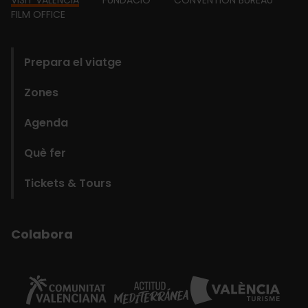
Footer
FILM OFFICE
domains
Prepara el viatge
Zones
Agenda
Què fer
Tickets & Tours
Colabora