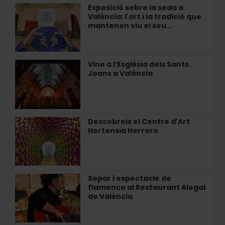
a
Exposició sobre la seda a
Exposició
descobrir
València: l'art i la tradició que
sobre
València
mantenen viu el seu…
la
seda
a
València:
Vine a l’Església dels Sants
Vine
l'art
Joans a València
a
i
l’Església
la
dels
tradició
Sants
que
Joans
Descobreix el Centre d'Art
Descobreix
mantenen
a
Hortensia Herrero
el
viu
València
Centre
el
d'Art
seu…
Hortensia
Herrero
Sopar i espectacle de
Sopar
flamenco al Restaurant Alegal
i
de València
espectacle
de
flamenco