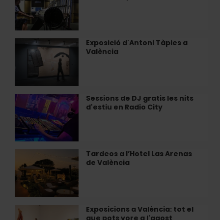
València
i
Matemàtiques»
a
València
Exposició d'Antoni Tàpies a
Exposició
València
d'Antoni
Tàpies
a
València
Sessions de DJ gratis les nits
Sessions
d'estiu en Radio City
de
DJ
gratis
les
nits
Tardeos a l’Hotel Las Arenas
Tardeos
d'estiu
de València
a
en
l’Hotel
Radio
Las
City
Arenas
de
Exposicions a València: tot el
Exposicions
València
que pots vore a l'agost