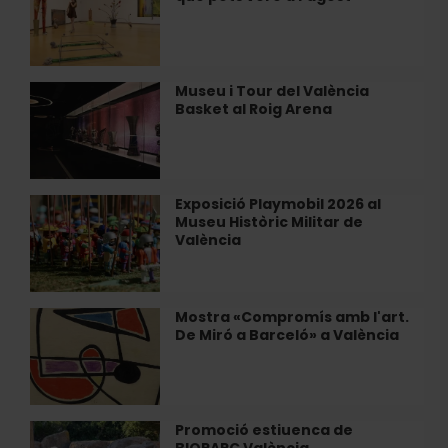
a
València:
tot
el
que
Museu i Tour del València
Museu
pots
Basket al Roig Arena
i
vore
Tour
a
del
l'agost
València
Basket
Exposició Playmobil 2026 al
Exposició
al
Museu Històric Militar de
Playmobil
Roig
València
2026
Arena
al
Museu
Històric
Mostra «Compromís amb l'art.
Mostra
Militar
De Miró a Barceló» a València
«Compromís
de
amb
València
l'art.
De
Miró
Promoció estiuenca de
Promoció
a