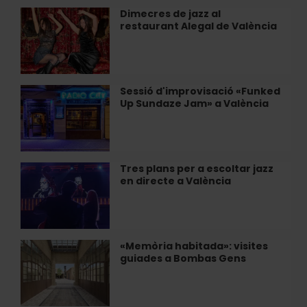
al
Dimecres de jazz al
Dimecres
Restaurant
restaurant Alegal de València
de
Alegal
jazz
de
al
València
restaurant
Alegal
Sessió d'improvisació «Funked
Sessió
de
Up Sundaze Jam» a València
d'improvisació
València
«Funked
Up
Sundaze
Jam»
Tres plans per a escoltar jazz
Tres
a
en directe a València
plans
València
per
a
escoltar
jazz
«Memòria habitada»: visites
«Memòria
en
guiades a Bombas Gens
habitada»:
directe
visites
a
guiades
València
a