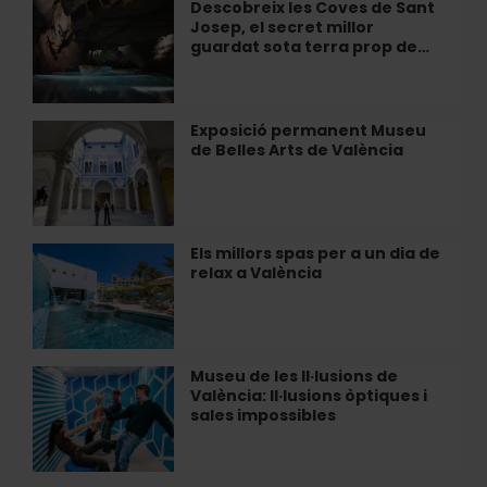
secrets
Descobreix les Coves de Sant
Descobreix
del
Josep, el secret millor
les
Palau
guardat sota terra prop de…
Coves
de
de
Les
Sant
Arts
Josep,
Exposició permanent Museu
Exposició
el
de Belles Arts de València
permanent
secret
Museu
millor
de
guardat
Belles
sota
Arts
Els millors spas per a un dia de
Els
terra
de
relax a València
millors
prop
València
spas
de…
per
a
un
Museu de les Il·lusions de
Museu
dia
València: Il·lusions òptiques i
de
de
sales impossibles
les
relax
Il·lusions
a
de
València