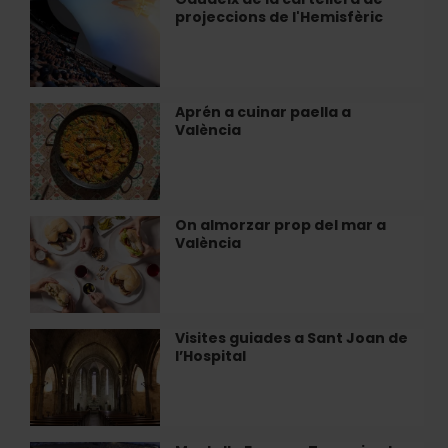
flamenc
projeccions de l'Hemisfèric
de
a
la
València
cartellera
de
projeccions
Aprén a cuinar paella a
Aprén
de
València
a
l'Hemisfèric
cuinar
paella
a
València
On almorzar prop del mar a
On
València
almorzar
prop
del
mar
a
Visites guiades a Sant Joan de
Visites
València
l’Hospital
guiades
a
Sant
Joan
de