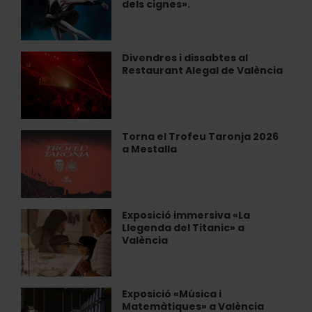
dels cignes».
de
Kíev
torna
al
Divendres i dissabtes al
Divendres
Teatre
Restaurant Alegal de València
i
Olympia
dissabtes
amb
al
el
Restaurant
«El
Alegal
Torna el Trofeu Taronja 2026
Torna
llac
de
a Mestalla
el
dels
València
Trofeu
cignes».
Taronja
2026
a
Exposició immersiva «La
Exposició
Mestalla
Llegenda del Titanic» a
immersiva
València
«La
Llegenda
del
Titanic»
Exposició «Música i
Exposició
a
Matemàtiques» a València
«Música