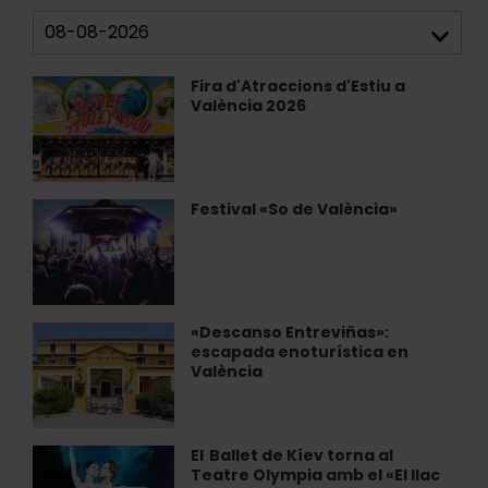
Fira d'Atraccions d'Estiu a
Fira
València 2026
d'Atraccions
d'Estiu
a
València
2026
Festival «So de València»
Festival
«So
de
València»
«Descanso Entreviñas»:
«Descanso
escapada enoturística en
Entreviñas»:
València
escapada
enoturística
en
València
El Ballet de Kíev torna al
El
Teatre Olympia amb el «El llac
Ballet