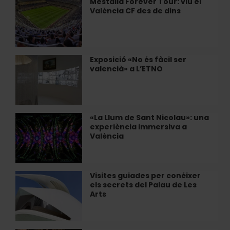
Mestalla Forever Tour: viu el
Mestalla
l’Hospital
València CF des de dins
Forever
Tour:
viu
el
València
Exposició «No és fàcil ser
Exposició
CF
valencià» a L’ETNO
«No
des
és
de
fàcil
dins
ser
valencià»
«La Llum de Sant Nicolau»: una
«La
a
experiència immersiva a
Llum
L’ETNO
València
de
Sant
Nicolau»:
una
Visites guiades per conéixer
Visites
experiència
els secrets del Palau de Les
guiades
immersiva
Arts
per
a
conéixer
València
els