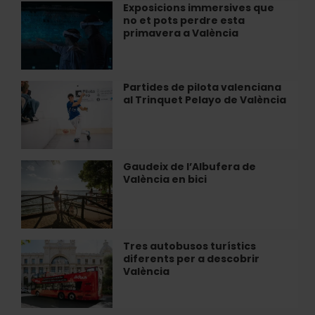
València:
Exposicions immersives que
Exposicions
Il·lusions
no et pots perdre esta
immersives
òptiques
primavera a València
que
i
no
sales
et
impossibles
pots
Partides de pilota valenciana
Partides
perdre
al Trinquet Pelayo de València
de
esta
pilota
primavera
valenciana
a
al
València
Trinquet
Gaudeix de l’Albufera de
Gaudeix
Pelayo
València en bici
de
de
l’Albufera
València
de
València
en
Tres autobusos turístics
Tres
bici
diferents per a descobrir
autobusos
València
turístics
diferents
per