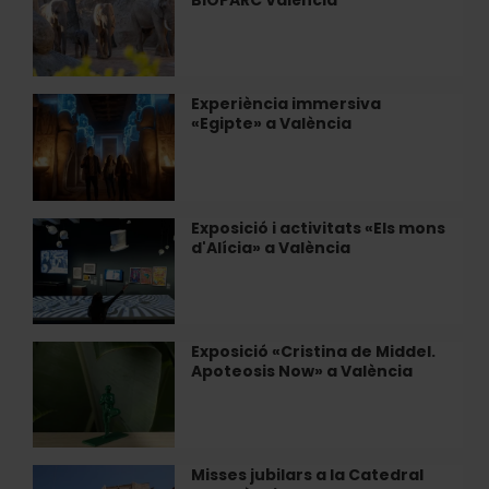
BIOPARC València
estiuenca
Barceló»
de
a
BIOPARC
València
València
Experiència immersiva
Experiència
«Egipte» a València
immersiva
«Egipte»
a
València
Exposició i activitats «Els mons
Exposició
d'Alícia» a València
i
activitats
«Els
mons
d'Alícia»
Exposició «Cristina de Middel.
Exposició
a
Apoteosis Now» a València
«Cristina
València
de
Middel.
Apoteosis
Now»
Misses jubilars a la Catedral
Misses