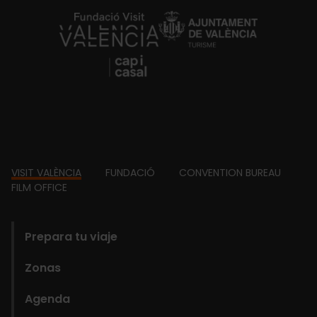
https://fundacion.visitvalencia.com/
Footer
VISIT VALÈNCIA
FUNDACIÓ
CONVENTION BUREAU
FILM OFFICE
domains
Prepara tu viaje
Zonas
Agenda