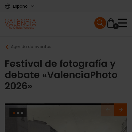
Skip
Español
to
main
Mobile menu ex
content
0
Main
Breadcrumb
Agenda de eventos
navigation
Festival de fotografía y
debate «ValenciaPhoto
2026»