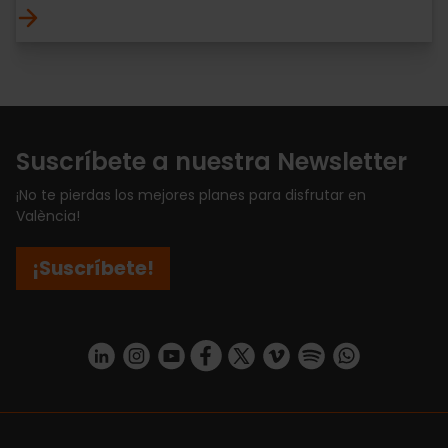
Suscríbete a nuestra Newsletter
¡No te pierdas los mejores planes para disfrutar en
València!
¡Suscríbete!
https://www.linkedin.com/company/turismo-valencia/mycompany/
https://www.instagram.com/visit_valencia/
https://www.youtube.com/user/Turisvale
https://www.facebook.com/turismov
https://twitter.com/Valenciatu
https://vimeo.com/visitva
https://open.spotif
https://api.whatsapp.com/se