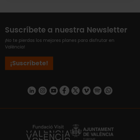
Suscríbete a nuestra Newsletter
¡No te pierdas los mejores planes para disfrutar en
València!
¡Suscríbete!
https://www.linkedin.com/company/turismo-valencia/mycompany/
https://www.instagram.com/visit_valencia/
https://www.youtube.com/user/Turisvale
https://www.facebook.com/turismov
https://twitter.com/Valenciatu
https://vimeo.com/visitva
https://open.spotif
https://api.whatsapp.com/se
https://fundacion.visitvalencia.com/