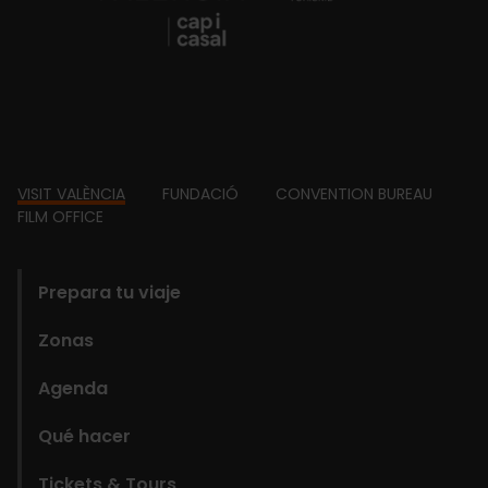
Footer
VISIT VALÈNCIA
FUNDACIÓ
CONVENTION BUREAU
FILM OFFICE
domains
Prepara tu viaje
Zonas
Agenda
Qué hacer
Tickets & Tours