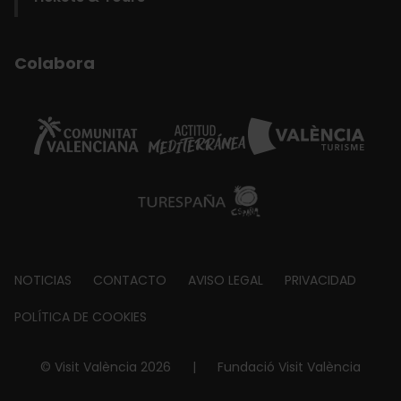
Colabora
Footer
NOTICIAS
CONTACTO
AVISO LEGAL
PRIVACIDAD
about
POLÍTICA DE COOKIES
© Visit València 2026
|
Fundació Visit València