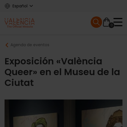
Skip
Español
to
main
Mobile menu ex
content
0
Main
Breadcrumb
Agenda de eventos
navigation
Exposición «València
Queer» en el Museu de la
Ciutat