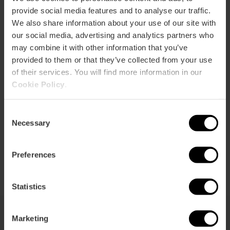
r
ation
provide social media features and to analyse our traffic.
We also share information about your use of our site with
our social media, advertising and analytics partners who
may combine it with other information that you’ve
provided to them or that they’ve collected from your use
of their services. You will find more information in our
Cómo llegar
Cookie Policy
.
Consent
Necessary
Selection
Preferences
Statistics
Marketing