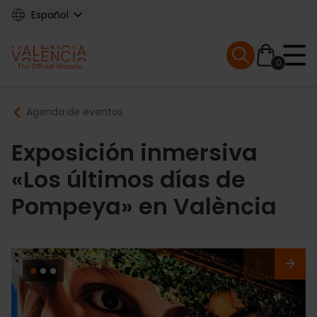
Skip
Español
to
main
Mobile menu ex
content
0
Main
Breadcrumb
Agenda de eventos
navigation
Exposición inmersiva
«Los últimos días de
Pompeya» en València