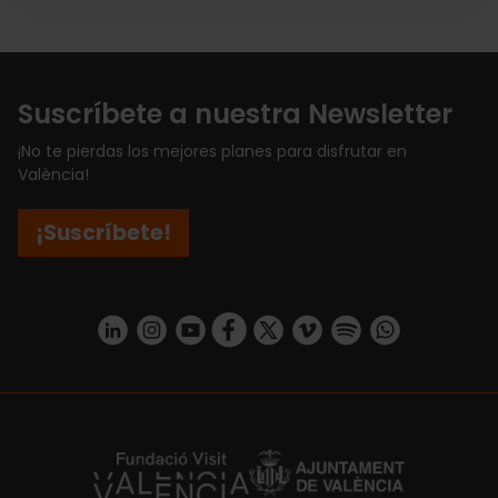
Suscríbete a nuestra Newsletter
¡No te pierdas los mejores planes para disfrutar en
València!
¡Suscríbete!
https://www.linkedin.com/company/turismo-valencia/mycompany/
https://www.instagram.com/visit_valencia/
https://www.youtube.com/user/Turisvale
https://www.facebook.com/turismov
https://twitter.com/Valenciatu
https://vimeo.com/visitva
https://open.spotif
https://api.whatsapp.com/se
https://fundacion.visitvalencia.com/