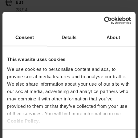
Bus
28,
94
Consent
Details
About
54 Avinguda de Burjassot, València, 46009
This website uses cookies
We use cookies to personalise content and ads, to
provide social media features and to analyse our traffic.
We also share information about your use of our site with
our social media, advertising and analytics partners who
may combine it with other information that you’ve
provided to them or that they’ve collected from your use
of their services. You will find more information in our
ose
Cookie Policy
.
ebar
p
Consent