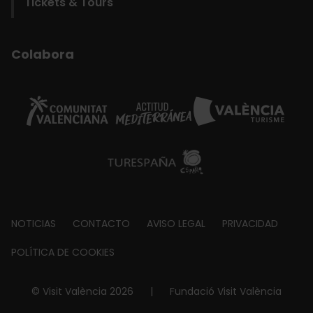
Tickets & Tours
Colabora
Footer
NOTICIAS
CONTACTO
AVISO LEGAL
PRIVACIDAD
about
POLÍTICA DE COOKIES
© Visit València 2026
|
Fundació Visit València