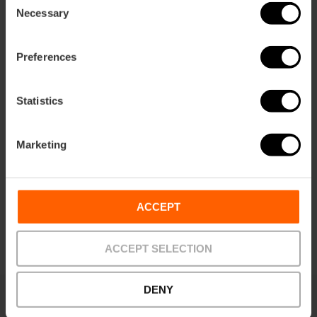
Activar mapa
r
Necessary
Selection
ation
Preferences
Statistics
Cómo llegar
Marketing
ACCEPT
ACCEPT SELECTION
DENY