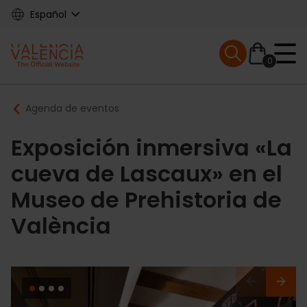
Skip
Español
to
main
Mobile menu ex
content
0
Main
Breadcrumb
Agenda de eventos
navigation
Exposición inmersiva «La
cueva de Lascaux» en el
Museo de Prehistoria de
València