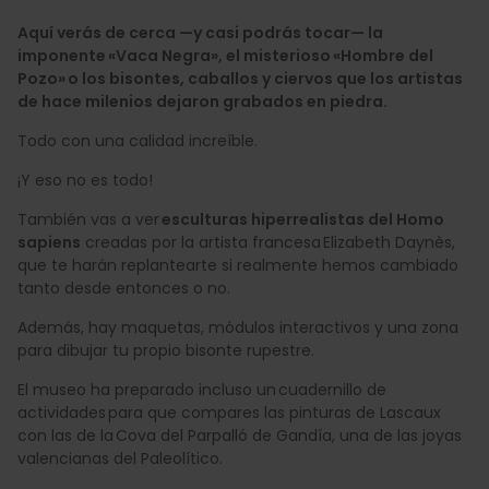
Aquí verás de cerca —y casi podrás tocar— la
imponente «Vaca Negra», el misterioso «Hombre del
Pozo» o los bisontes, caballos y ciervos que los artistas
de hace milenios dejaron grabados en piedra.
Todo con una calidad increíble.
¡Y eso no es todo!
También vas a ver
esculturas hiperrealistas del Homo
sapiens
creadas por la artista francesa Elizabeth Daynès,
que te harán replantearte si realmente hemos cambiado
tanto desde entonces o no.
Además, hay maquetas, módulos interactivos y una zona
para dibujar tu propio bisonte rupestre.
El museo ha preparado incluso un cuadernillo de
actividades para que compares las pinturas de Lascaux
con las de la Cova del Parpalló de Gandía, una de las joyas
valencianas del Paleolítico.