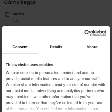
Cómo llegar
Metro
L1,
L2
Bus
28,
95,
C1
Consent
Details
About
This website uses cookies
Museo de Prehistoria de Valencia, Centro Cultural La
We use cookies to personalise content and ads, to
Beneficencia, C/ de la Corona, 36, 46003 Valencia,
España
provide social media features and to analyse our traffic.
We also share information about your use of our site with
our social media, advertising and analytics partners who
may combine it with other information that you’ve
provided to them or that they’ve collected from your use
of their services. You will find more information in our