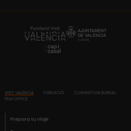
https://fundacion.visitvalencia.com/
Footer
VISIT VALÈNCIA
FUNDACIÓ
CONVENTION BUREAU
FILM OFFICE
domains
Prepara tu viaje