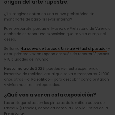
origen del arte rupestre.
¿Te imaginas entrar en una cueva prehistórica sin
mancharte de barro ni llevar linterna?
Pues prepárate, porque el Museu de Prehistòria de València
acaba de estrenar una exposición que te va a cumplir el
deseo.
Se llama
«La cueva de Lascaux. Un viaje virtual al pasado»
y
es su primera vez en España después de recorrer 13 países
y 18 ciudades del mundo.
Hasta marzo de 2026
, puedes vivir esta experiencia
inmersiva de realidad virtual que te va a transportar 21.000
años atrás —al Paleolítico— para descubrir cómo pintaban
y vivían nuestros antepasados.
¿Qué vas a ver en esta exposición?
Las protagonistas son las pinturas de la mítica cueva de
Lascaux (Francia), conocida como la «Capilla Sixtina de la
Prehistoria».