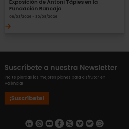
Exposición de Antoni Tàpies en la
Fundación Bancaja
06/03/2026 - 30/08/2026
Suscríbete a nuestra Newsletter
¡No te pierdas los mejores planes para disfrutar en
València!
¡Suscríbete!
https://www.linkedin.com/company/turismo-valencia/mycompany/
https://www.instagram.com/visit_valencia/
https://www.youtube.com/user/Turisvale
https://www.facebook.com/turismov
https://twitter.com/Valenciatu
https://vimeo.com/visitva
https://open.spotif
https://api.whatsapp.com/se