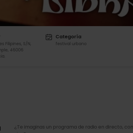
r
Categoría
es Filipines, S/N,
festival urbano
mple, 46006
ia.
a
¿Te imaginas un programa de radio en directo, co