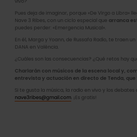
vivo?
Pues deja de imaginar, porque «De Virgo a Libra» l
Nave 3 Ribes, con un ciclo especial que
arranca es
puedes perder: «Emergencia Musical».
En él, Marga y Yoann, de Russafa Radio, te traen u
DANA en València.
¿Cuáles son las consecuencias? ¿Qué retos hay q
Charlarán con músicos de la escena local y, com
entrevista y actuación en directo de Tenda, que
Si te gusta la música, la radio en vivo y los debate
nave3ribes@gmail.com
. ¡Es gratis!