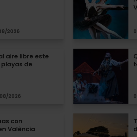
V
/08/2026
0
al aire libre este
Q
 playas de
t
/08/2026
0
nas con
T
en València
d