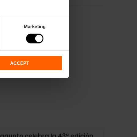
Marketing
ACCEPT
agunto celebra la 43ª edición