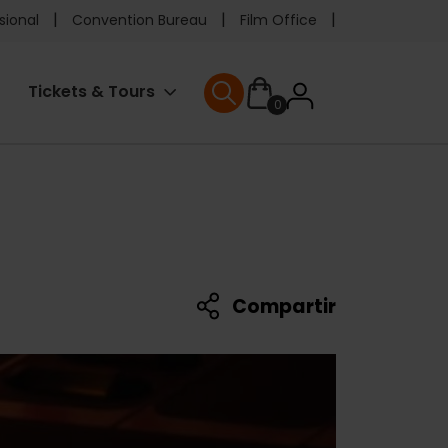
e
sional
Convention Bureau
Film Office
ader
User
Tickets & Tours
0
enu
User menu
accoun
menu
Compartir