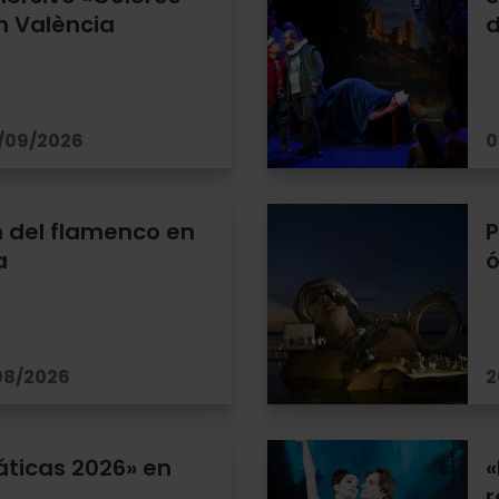
n València
d
6/09/2026
0
n del flamenco en
P
a
ó
/08/2026
2
ticas 2026» en
«
r