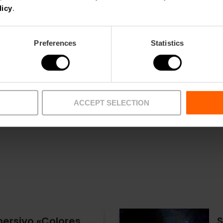
licy
.
Preferences
Statistics
Metro
Bus
L10
8,
C3
ACCEPT SELECTION
mersivo «Colores
S