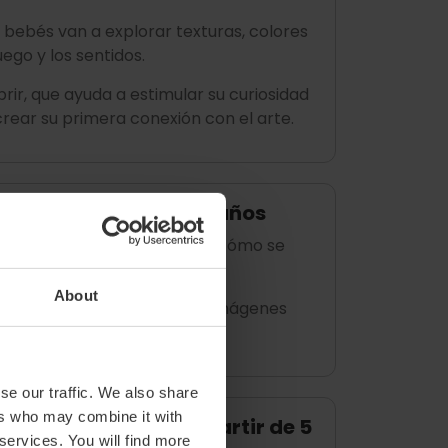
s bebés van a explorar texturas, colores
uego y los sentidos.
rir, que ayuda a estimular su curiosidad
rear su primera conexión con el arte.
– 7 € – 90’ – De 8 a 12 años
lexionen sobre quiénes son y cómo se
About
ura, van a descubrir cómo las imágenes
se our traffic. We also share
ers who may combine it with
– 7 € – 90’ – A partir de 5
l museo
 services. You will find more