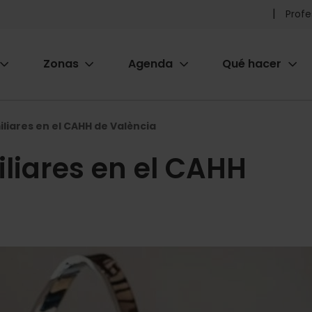
Pr
Profe
he
Zonas
Agenda
Qué hacer
m
ion
liares en el CAHH de València
liares en el CAHH