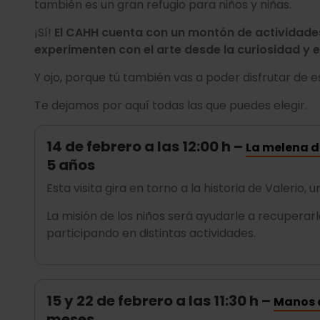
también es un gran refugio para niños y niñas.
¡Sí!
El CAHH cuenta con un montón de actividad
experimenten con el arte desde la curiosidad y e
Y ojo, porque tú también vas a poder disfrutar de es
Te dejamos por aquí todas las que puedes elegir.
14 de febrero a las 12:00 h –
La melena d
5 años
Esta visita gira en torno a la historia de Valerio
La misión de los niños será ayudarle a recuperarl
participando en distintas actividades.
15 y 22 de febrero a las 11:30 h –
Manos a
meses