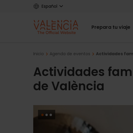
Skip
Español
to
main
Main
content
Prepara tu viaje
navigat
Breadcrumb
Inicio
Agenda de eventos
Actividades fami
Actividades fami
de València