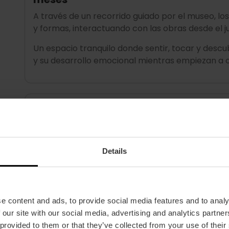
A través de un recorrido guiado por el museo, lo
y formas, interactuando con las obras desde el j
Un espacio tranquilo donde sentir, tocar y descub
y su desarrollo emocional mientras empiezan a c
21 de febrero a las 12:00 h –
Click&CAHH
Una visita-taller pensada para que los niños ref
representan, creando su propio retrato.
Details
A través de la fotografía, la pintura y la escult
dicen mucho más de lo que parece.
e content and ads, to provide social media features and to analy
 our site with our social media, advertising and analytics partn
28 de febrero a las 12:00 h –
Misión en e
 provided to them or that they’ve collected from your use of their