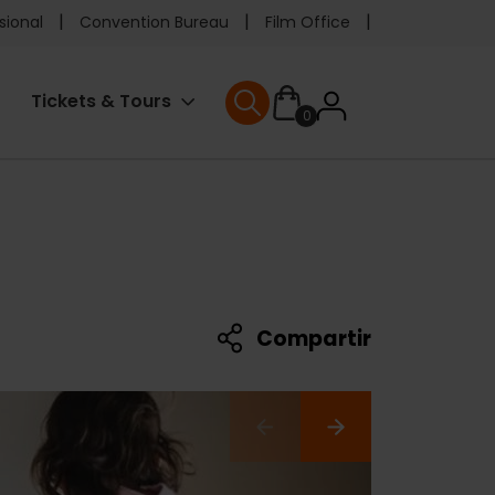
e
sional
Convention Bureau
Film Office
ader
User
Tickets & Tours
0
enu
User menu
accoun
menu
Compartir