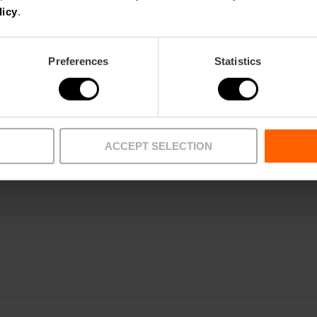
años
licy
.
Aquí los niños no vienen solo a mirar cuadros… ¡
museo!
Preferences
Statistics
Durante la actividad tendrán que buscar pistas,
retos repartidos por las salas del CAHH.
Una experiencia para observar, pensar y movers
ACCEPT SELECTION