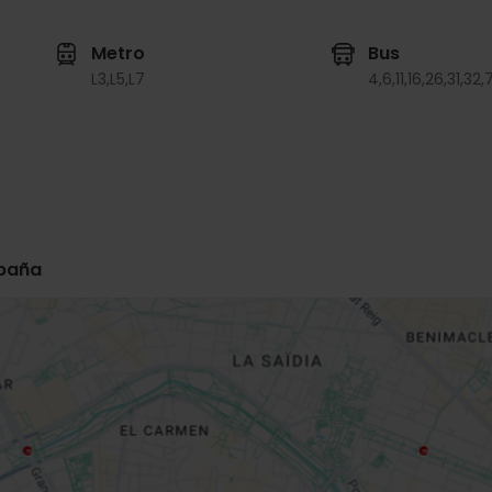
Metro
Bus
L3,
L5,
L7
4,
6,
11,
16,
26,
31,
32,
spaña