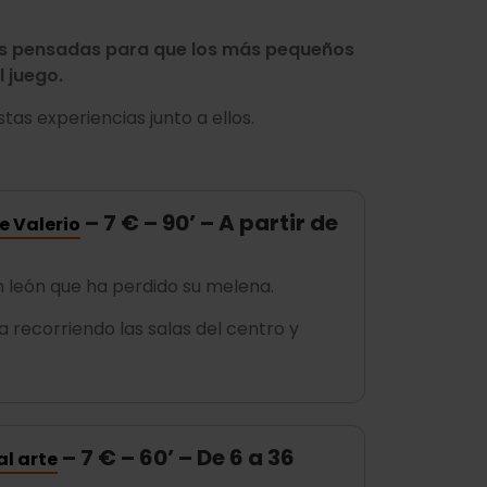
es pensadas para que los más pequeños
l juego.
tas experiencias junto a ellos.
– 7 € – 90’ – A partir de
e Valerio
, un león que ha perdido su melena.
a recorriendo las salas del centro y
– 7 € – 60’ – De 6 a 36
l arte