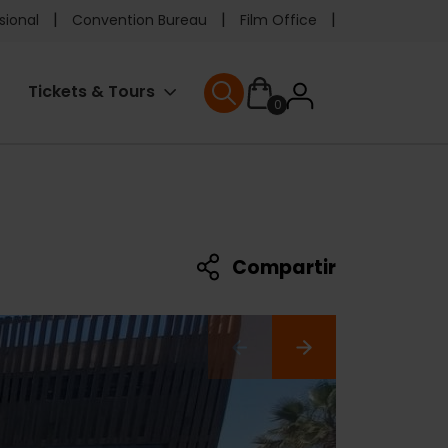
e
sional
Convention Bureau
Film Office
ader
User
Tickets & Tours
0
enu
User menu
accoun
menu
Compartir