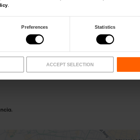
licy
.
Preferences
Statistics
ACCEPT SELECTION
encia.