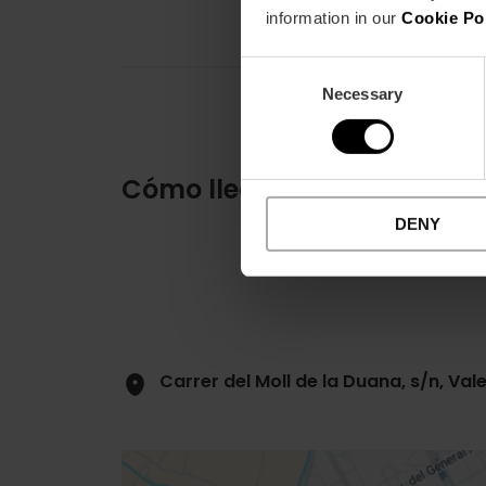
information in our
Cookie Po
Consent
Necessary
Selection
Cómo llegar
DENY
Carrer del Moll de la Duana, s/n, Val