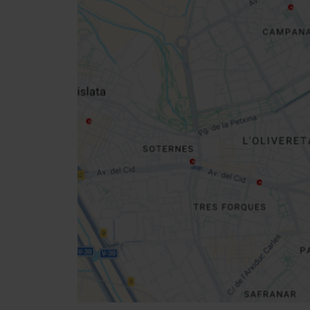
Close
sidebar
da
map
Get
your
location
Cómo llegar