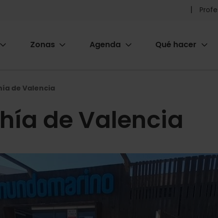
Pr
Profe
he
Zonas
Agenda
Qué hacer
m
ion
hía de Valencia
ahía de Valencia