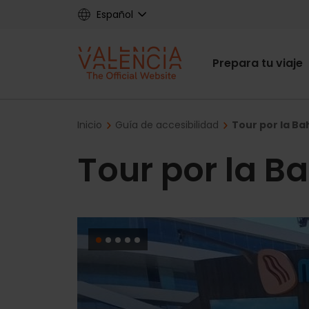
Skip
Español
to
main
Main
content
Prepara tu viaje
navigat
Breadcrumb
Inicio
Guía de accesibilidad
Tour por la Ba
Tour por la B