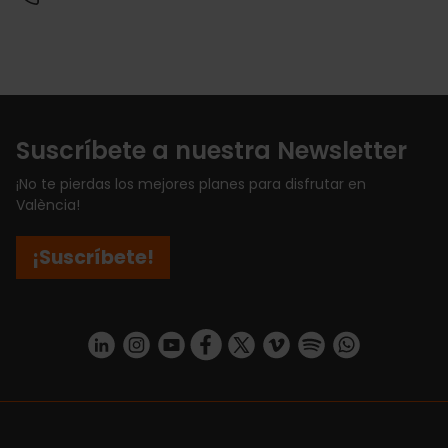
Suscríbete a nuestra Newsletter
¡No te pierdas los mejores planes para disfrutar en
València!
¡Suscríbete!
https://www.linkedin.com/company/turismo-valencia/mycompany/
https://www.instagram.com/visit_valencia/
https://www.youtube.com/user/Turisvale
https://www.facebook.com/turismov
https://twitter.com/Valenciatu
https://vimeo.com/visitva
https://open.spotif
https://api.whatsapp.com/se