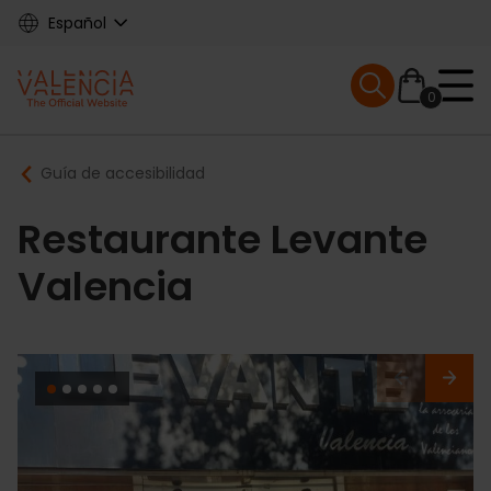
Skip
Español
to
main
Mobile menu ex
content
0
Main
Breadcrumb
Guía de accesibilidad
navigation
Restaurante Levante
Valencia