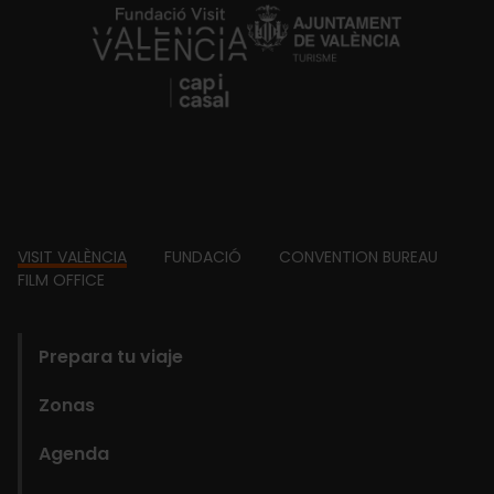
https://fundacion.visitvalencia.com/
Footer
VISIT VALÈNCIA
FUNDACIÓ
CONVENTION BUREAU
FILM OFFICE
domains
Prepara tu viaje
Zonas
Agenda