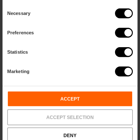
Consent
Necessary
Selection
Preferences
Statistics
Marketing
ose
ebar
p
Activar mapa
r
ACCEPT
ation
ACCEPT SELECTION
DENY