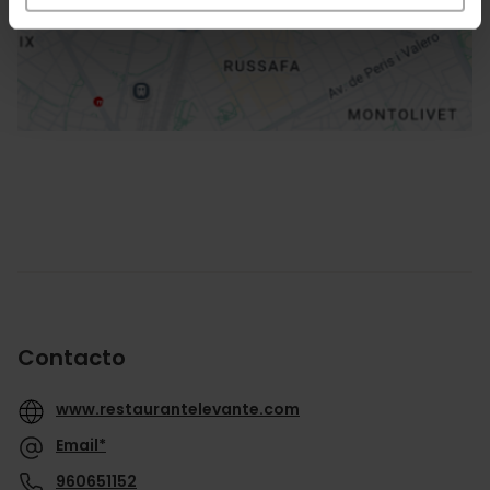
Cómo llegar
Contacto
www.restaurantelevante.com
Email*
960651152