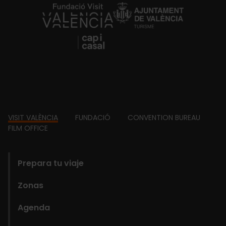
https://fundacion.visitvalencia.com/
Footer
VISIT VALÈNCIA
FUNDACIÓ
CONVENTION BUREAU
FILM OFFICE
domains
Prepara tu viaje
Zonas
Agenda