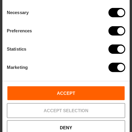
Consent
Necessary
Selection
Preferences
Statistics
Marketing
ose
ebar
p
Activar mapa
r
ACCEPT
ation
ACCEPT SELECTION
DENY