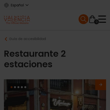
Skip
Español
to
main
Mobile menu ex
content
0
Main
Breadcrumb
Guía de accesibilidad
navigation
Restaurante 2
estaciones