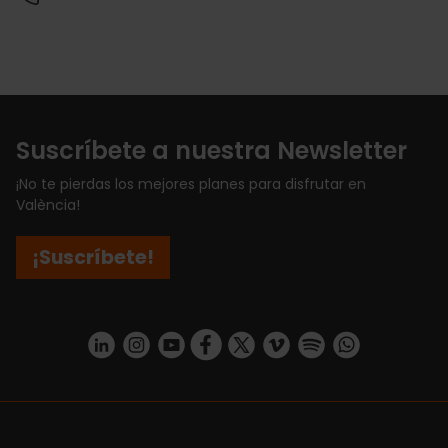
Suscríbete a nuestra Newsletter
¡No te pierdas los mejores planes para disfrutar en
València!
¡Suscríbete!
https://www.linkedin.com/company/turismo-valencia/mycompany/
https://www.instagram.com/visit_valencia/
https://www.youtube.com/user/Turisvale
https://www.facebook.com/turismov
https://twitter.com/Valenciatu
https://vimeo.com/visitva
https://open.spotif
https://api.whatsapp.com/se