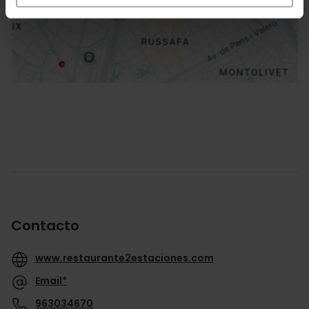
Cómo llegar
Contacto
www.restaurante2estaciones.com
Email*
963034670