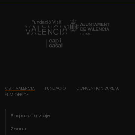
https://fundacion.visitvalencia.com/
Footer
VISIT VALÈNCIA
FUNDACIÓ
CONVENTION BUREAU
FILM OFFICE
domains
Prepara tu viaje
Zonas