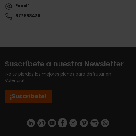
Email*
672588486
Suscríbete a nuestra Newsletter
¡No te pierdas los mejores planes para disfrutar en
València!
¡Suscríbete!
https://www.linkedin.com/company/turismo-valencia/mycompany/
https://www.instagram.com/visit_valencia/
https://www.youtube.com/user/Turisvale
https://www.facebook.com/turismov
https://twitter.com/Valenciatu
https://vimeo.com/visitva
https://open.spotif
https://api.whatsapp.com/se