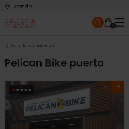
Skip
Español
to
main
Mobile menu ex
content
0
Main
Breadcrumb
Guía de accesibilidad
navigation
Pelican Bike puerto