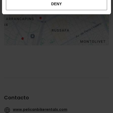
DENY
Cómo llegar
Contacto
www.pelicanbikerentals.com