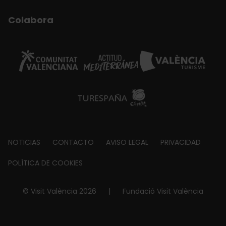
Colabora
Footer
NOTICIAS
CONTACTO
AVISO LEGAL
PRIVACIDAD
about
POLÍTICA DE COOKIES
© Visit València 2026
|
Fundació Visit València