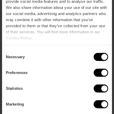
provide social media features and to analyse our traffic.
We also share information about your use of our site with
CLIENTES
our social media, advertising and analytics partners who
may combine it with other information that you’ve
provided to them or that they’ve collected from your use
of their services. You will find more information in our
Cookie Policy
.
Consent
Cómo llegar
Necessary
Selection
Preferences
Statistics
Pascual y Genís 22
Marketing