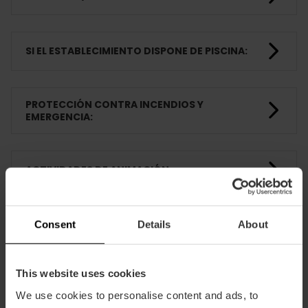
SI EL ESTABLECIMIENTO DISPONE DE PISCINA:
PROTECCIÓN CONTRA INCENDIOS Y
EMERGENCIA:
ACTIVIDADES DE ANIMACIÓN
Consent
Details
About
HABITACIONES
This website uses cookies
FORMACIÓN
We use cookies to personalise content and ads, to