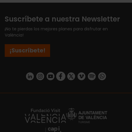
Suscríbete a nuestra Newsletter
¡No te pierdas los mejores planes para disfrutar en
València!
¡Suscríbete!
https://www.linkedin.com/company/turismo-valencia/mycompany/
https://www.instagram.com/visit_valencia/
https://www.youtube.com/user/Turisvale
https://www.facebook.com/turismov
https://twitter.com/Valenciatu
https://vimeo.com/visitva
https://open.spotif
https://api.whatsapp.com/se
https://fundacion.visitvalencia.com/