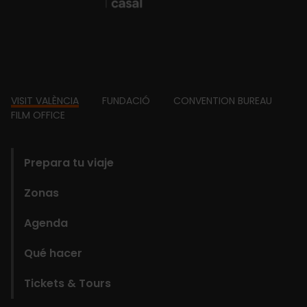
Footer
VISIT VALÈNCIA
FUNDACIÓ
CONVENTION BUREAU
FILM OFFICE
domains
Prepara tu viaje
Zonas
Agenda
Qué hacer
Tickets & Tours