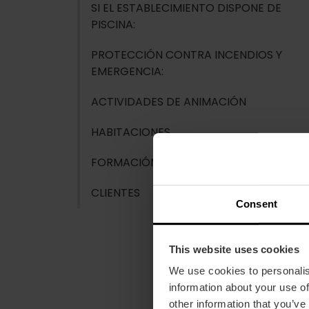
SI EL ESTABLECIMIENTO DISPONE DE
PISCINA:
PROTECCIÓN CONTRA INCENDIOS Y
EMERGENCIA:
ACTIVIDADES DE ANIMACIÓN
HABITACIONES
FORMACIÓN
CLIENTES
Consent
This website uses cookies
We use cookies to personalis
information about your use of
other information that you’ve