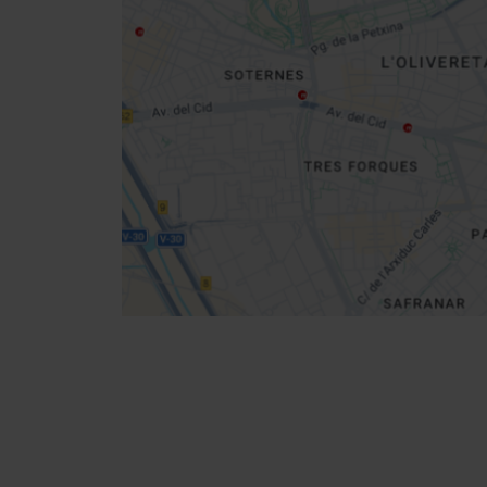
map
Get
your
location
Cómo llegar