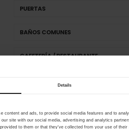
PUERTAS
BAÑOS COMUNES
CAFETERÍA / RESTAURANTE
SI EL ESTABLECIMIENTO DISPONE DE PI
Details
PROTECCIÓN CONTRA INCENDIOS Y E
e content and ads, to provide social media features and to analy
 our site with our social media, advertising and analytics partn
ACTIVIDADES DE ANIMACIÓN
 provided to them or that they’ve collected from your use of their