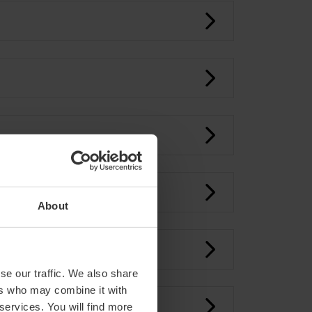
SCINA:
About
MERGENCIA:
se our traffic. We also share
ers who may combine it with
 services. You will find more