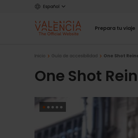
Skip
Español
to
main
Main
content
Prepara tu viaje
navigat
Breadcrumb
Inicio
Guía de accesibilidad
One Shot Reina
One Shot Rein