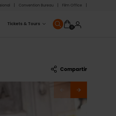
e
sional
Convention Bureau
Film Office
ader
User
Tickets & Tours
0
enu
User menu
accoun
menu
Compartir