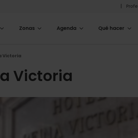
Pr
Profe
he
Zonas
Agenda
Qué hacer
m
ion
 Victoria
a Victoria