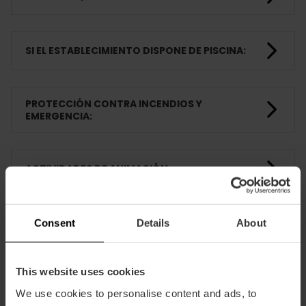
SI EL ESTABLECIMIENTO DISPONE DE PISCINA:
PROTECCIÓN CONTRA INCENDIOS Y
EMERGENCIA:
ACTIVIDADES DE ANIMACIÓN
Consent
Details
About
HABITACIONES
This website uses cookies
FORMACIÓN
We use cookies to personalise content and ads, to