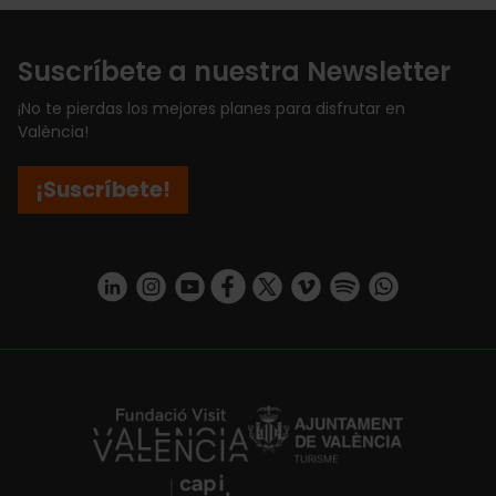
Suscríbete a nuestra Newsletter
¡No te pierdas los mejores planes para disfrutar en
València!
¡Suscríbete!
https://www.linkedin.com/company/turismo-valencia/mycompany/
https://www.instagram.com/visit_valencia/
https://www.youtube.com/user/Turisvale
https://www.facebook.com/turismov
https://twitter.com/Valenciatu
https://vimeo.com/visitva
https://open.spotif
https://api.whatsapp.com/se
https://fundacion.visitvalencia.com/