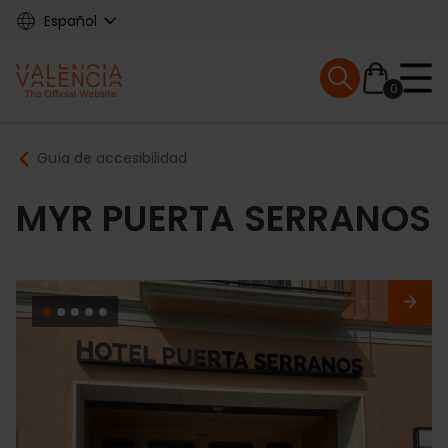
Skip
Español
to
main
Mobile menu ex
content
0
Main
Breadcrumb
Guía de accesibilidad
navigation
MYR PUERTA SERRANOS