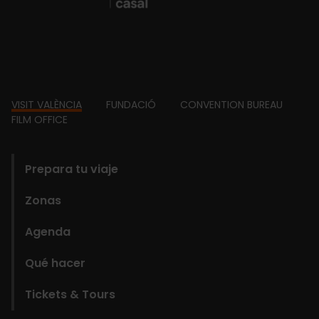
Footer
VISIT VALÈNCIA
FUNDACIÓ
CONVENTION BUREAU
FILM OFFICE
domains
Prepara tu viaje
Zonas
Agenda
Qué hacer
Tickets & Tours