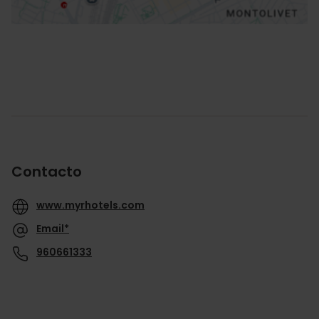
Contacto
www.myrhotels.com
Email*
960661333