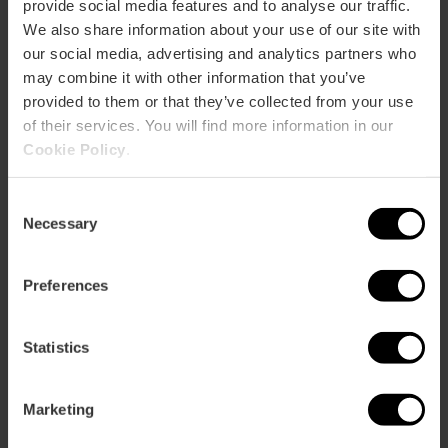
provide social media features and to analyse our traffic.
We also share information about your use of our site with
CLIENTES
our social media, advertising and analytics partners who
may combine it with other information that you’ve
provided to them or that they’ve collected from your use
of their services. You will find more information in our
Cookie Policy
.
Consent
Cómo llegar
Necessary
Selection
Preferences
Statistics
Calle Blanqueria 4
Marketing