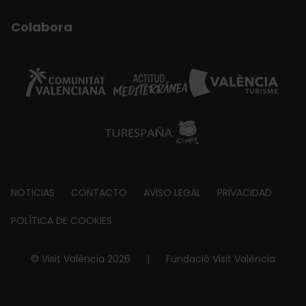
Colabora
Footer
NOTICIAS
CONTACTO
AVISO LEGAL
PRIVACIDAD
about
POLÍTICA DE COOKIES
© Visit València 2026
|
Fundació Visit València